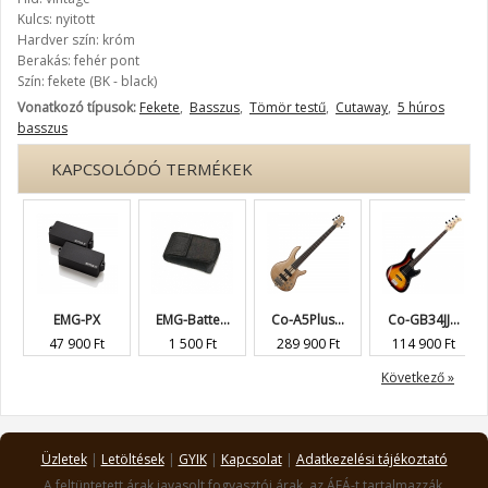
Kulcs: nyitott
Hardver szín: króm
Berakás: fehér pont
Szín: fekete (BK - black)
Vonatkozó típusok:
Fekete
,
Basszus
,
Tömör testű
,
Cutaway
,
5 húros
basszus
KAPCSOLÓDÓ TERMÉKEK
EMG-PX
EMG-Batte...
Co-A5Plus...
Co-GB34JJ...
47 900 Ft
1 500 Ft
289 900 Ft
114 900 Ft
Következő »
Üzletek
|
Letöltések
|
GYIK
|
Kapcsolat
|
Adatkezelési tájékoztató
A feltüntetett árak javasolt fogyasztói árak, az ÁFÁ-t tartalmazzák.