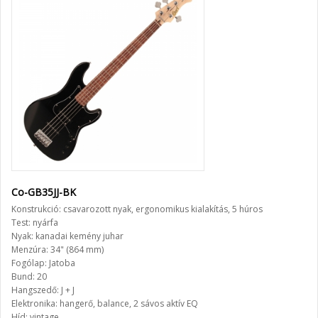
Co-GB35JJ-BK
Konstrukció: csavarozott nyak, ergonomikus kialakítás, 5 húros
Test: nyárfa
Nyak: kanadai kemény juhar
Menzúra: 34" (864 mm)
Fogólap: Jatoba
Bund: 20
Hangszedő: J + J
Elektronika: hangerő, balance, 2 sávos aktív EQ
Híd: vintage