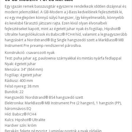
Egy igazán remek basszusgitár egyszerre rendelkezik időtlen dizájnnal és
modern jelemzőkkel. A GB-Modern a J-Bass kedvelőinek fejlesztették ki,
ez egy meglepően könnyű súlyú hangszer, így kényelmesebb, könnyebb
és kevésbé fárasztó játszani rajta. Ezen kívül olyan élvonalbeli
fejlesztéseket kapott, mint az égetett juhar nyak és fogólap, Hipshot®
Ultralite hangolókulcsok és Babicz® FCH4 híd, valamint a legnagyszerűbb
hangzásért a Nordstrand® Big Single hangszedő szett a MarkBass® MB
Instrument Pre preamp rendszerrel párosítva.
Konstrukció: csavarozott nyak
Test: puha juhar ag, paulownia szárnyakkal és mintás nyárfa fedlappal
Nyak: égetett juhar
Menzúra: 34” (864 mm)
Fogólap: égetett juhar
Rádiusz: 400 mm
Felső nyereg: 38 mm
Bundok: 22
Hangszedő: Nordstrand® BS4 hangszedő szett
Elektronika: MarkBass® MB Instrument Pre (2 hangerő, 1 hangszín (PP),
háromsávos EQ
Híd: Babicz® FCH4
Kulcs: Hipshot® Ultralite
Hardver szín: króm
Berakás: fekete négyszög, Luminlay pontok a nyak oldalán