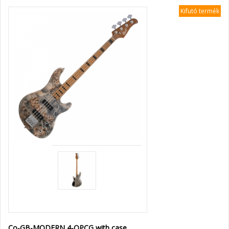
Kifutó termék
Co-GB-MODERN 4-OPCG with case