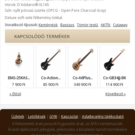
Húrok: D'Addario® XL165
Szín: nyílt pórusú szürke (OPCG - Open Pore Charcoal Gray)
Deluxe soft-side félkemény tokkal.
Vonatkozó típusok:
Keménytok
,
Basszus
,
Tömör testű
,
AKTÍV
,
Cutaway
KAPCSOLÓDÓ TERMÉKEK
EMG-25KAS...
Co-Action...
Co-A6Plus...
Co-GB34JJ-BK
Co
7 900 Ft
85 900 Ft
349 900 Ft
114 900 Ft
3
« Előző
Következő »
Üzletek
|
Letöltések
|
GYIK
|
Kapcsolat
|
Adatkezelési tájékoztató
A feltüntetett árak javasolt fogyasztói árak, az ÁFÁ-t tartalmazzák.
Áraink tájékoztató jellegűek, jellemzően a készleten tartott termékekre