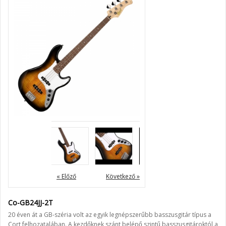
« Előző
Következő »
Co-GB24JJ-2T
20 éven át a GB-széria volt az egyik legnépszerűbb basszusgitár típus a
Cort felhozatalában. A kezdőknek szánt belépő szintű basszusgitároktól a