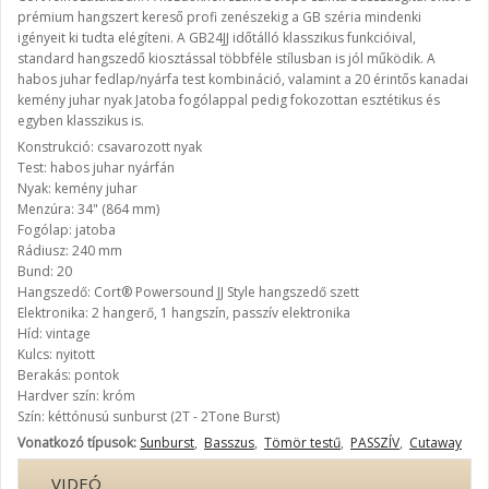
prémium hangszert kereső profi zenészekig a GB széria mindenki
igényeit ki tudta elégíteni. A GB24JJ időtálló klasszikus funkcióival,
standard hangszedő kiosztással többféle stílusban is jól működik. A
habos juhar fedlap/nyárfa test kombináció, valamint a 20 érintős kanadai
kemény juhar nyak Jatoba fogólappal pedig fokozottan esztétikus és
egyben klasszikus is.
Konstrukció: csavarozott nyak
Test: habos juhar nyárfán
Nyak: kemény juhar
Menzúra: 34" (864 mm)
Fogólap: jatoba
Rádiusz: 240 mm
Bund: 20
Hangszedő: Cort® Powersound JJ Style hangszedő szett
Elektronika: 2 hangerő, 1 hangszín, passzív elektronika
Híd: vintage
Kulcs: nyitott
Berakás: pontok
Hardver szín: króm
Szín: kéttónusú sunburst (2T - 2Tone Burst)
Vonatkozó típusok:
Sunburst
,
Basszus
,
Tömör testű
,
PASSZÍV
,
Cutaway
VIDEÓ