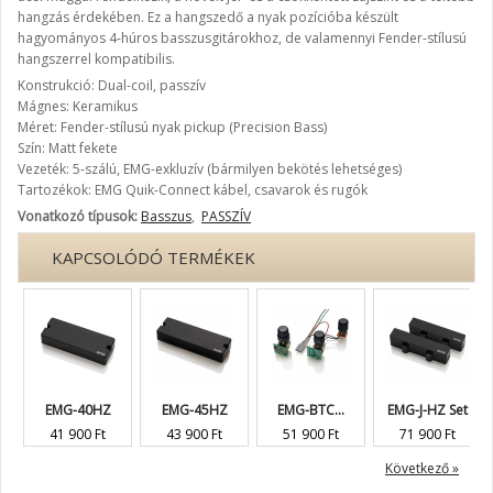
hangzás érdekében. Ez a hangszedő a nyak pozícióba készült
hagyományos 4-húros basszusgitárokhoz, de valamennyi Fender-stílusú
hangszerrel kompatibilis.
Konstrukció: Dual-coil, passzív
Mágnes: Keramikus
Méret: Fender-stílusú nyak pickup (Precision Bass)
Szín: Matt fekete
Vezeték: 5-szálú, EMG-exkluzív (bármilyen bekötés lehetséges)
Tartozékok: EMG Quik-Connect kábel, csavarok és rugók
Vonatkozó típusok:
Basszus
,
PASSZÍV
KAPCSOLÓDÓ TERMÉKEK
EMG-40HZ
EMG-45HZ
EMG-BTC...
EMG-J-HZ Set
41 900 Ft
43 900 Ft
51 900 Ft
71 900 Ft
Következő »