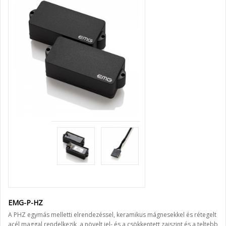
EMG-P-HZ
A PHZ egymás melletti elrendezéssel, keramikus mágnesekkel és rétegelt
acél maggal rendelkezik, a növelt jel- és a csökkentett zajszint és a teltebb