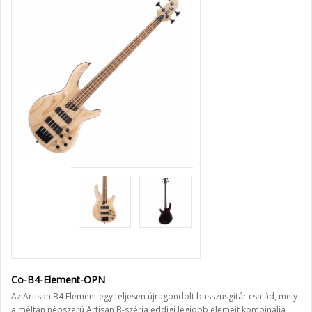
Co-B4-Element-OPN
Az Artisan B4 Element egy teljesen újragondolt basszusgitár család, mely
a méltán népszerű Artisan B-széria eddigi legjobb elemeit kombinálja,