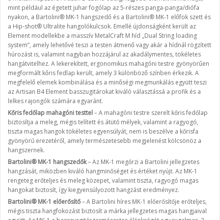
mint például az égetett juhar fogólap az 5-részes panga-panga/diófa
nyakon, a Bartolini® MK-1 hangszedő és a Bartolini® MK-1 előfok szett és
a Hip-shot® Ultralite hangolókulcsok. Emellé újdonságként került az
Element modellekbe a masszív MetalCraft M híd „Dual String loading
system”, amely lehetővé teszi a testen átmenő vagy akár a hídnál rögzített
húrozást is, valamint nagyban hozzájárul az akadálymentes, tökéletes
hangátvitelhez. A lekerekített, ergonomikus mahagóni testre gyönyörűen
megformált kőris fedlap került, amely 3 különböző színben érkezik. A
megfelelő elemek kombinálása és a minőségi megmunkálás együtt teszi
az Artisan B4 Element basszugitárokat kiváló választássá a profik és a
lelkes rajongók számára egyaránt.
Kőris fedőlap mahagóni testtel
– A mahagóni testre szerelt kőris fedőlap
biztosítja a meleg, mégis telített és átütő mélyek, valamint a ragyogó,
tiszta magas hangok tökéletes egyensúlyát, nem is beszélve a kőrisfa
gyönyörű erezetéről, amely természetesebb megjelenést kölcsönöz a
hangszernek.
Bartolini® MK-1 hangszedők
– Az MK-1 megőrzi a Bartolini jellegzetes
hangzását, miközben kiváló hangminőséget és értéket nyújt. Az MK-1
rengeteg erőteljes és meleg közepet, valamint tiszta, ragyogó magas
hangokat biztosít, így kiegyensúlyozott hangzást eredményez.
Bartolini® MK-1 előerősítő
– A Bartolini híres MK-1 előerősítője erőteljes,
mégis tiszta hangfokozást biztosít a márka jellegzetes magas hangjaival