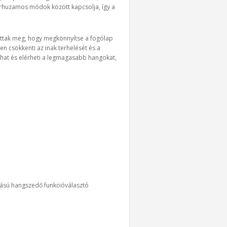
párhuzamos módok között kapcsolja, így a
tottak meg, hogy megkönnyítse a fogólap
en csökkenti az inak terhelését és a
zhat és elérheti a legmagasabb hangokat,
ású hangszedő funkcióválasztó