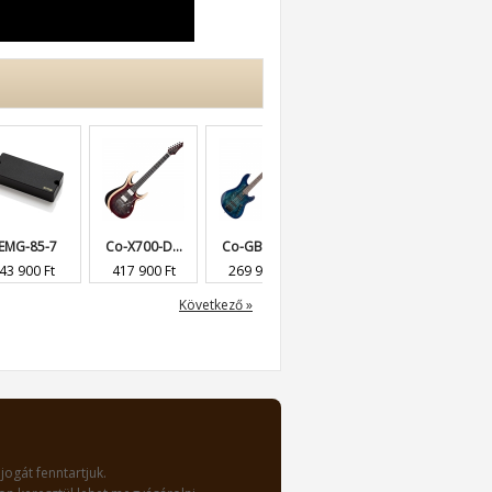
7
Co-X700-D...
Co-GB-Fus...
Co-GB-Fus...
Do-DST-80...
t
417 900 Ft
269 900 Ft
319 900 Ft
64 900 Ft
Következő »
jogát fenntartjuk.