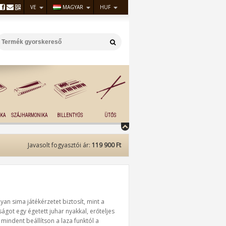
VE
MAGYAR
HUF
KA
SZÁJHARMONIKA
BILLENTYŰS
ÜTŐS
Javasolt fogyasztói ár:
119 900 Ft
an sima játékérzetet biztosít, mint a
ágot egy égetett juhar nyakkal, erőteljes
mindent beállítson a laza funktól a