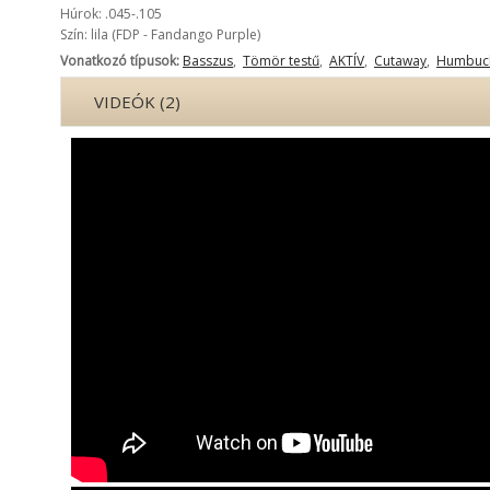
Húrok: .045-.105
Szín: lila (FDP - Fandango Purple)
Vonatkozó típusok:
Basszus
,
Tömör testű
,
AKTÍV
,
Cutaway
,
Humbuc
VIDEÓK (2)