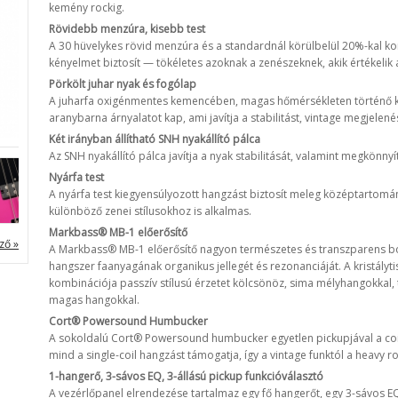
kemény rockig.
Rövidebb menzúra, kisebb test
A 30 hüvelykes rövid menzúra és a standardnál körülbelül 20%-kal k
kényelmet biztosít — tökéletes azoknak a zenészeknek, akik értékeli
Pörkölt juhar nyak és fogólap
A juharfa oxigénmentes kemencében, magas hőmérsékleten történő kez
aranybarna árnyalatot kap, ami javítja a stabilitást, vintage megjelené
Két irányban állítható SNH nyakállító pálca
Az SNH nyakállító pálca javítja a nyak stabilitását, valamint megkönnyít
Nyárfa test
A nyárfa test kiegyensúlyozott hangzást biztosít meleg középtartomá
különböző zenei stílusokhoz is alkalmas.
Markbass® MB-1 előerősítő
ző »
A Markbass® MB-1 előerősítő nagyon természetes és transzparens boo
hangszer faanyagának organikus jellegét és rezonanciáját. A kristály
kombinációja passzív stílusú érzetet kölcsönöz, sima mélyhangokkal,
magas hangokkal.
Cort® Powersound Humbucker
A sokoldalú Cort® Powersound humbucker egyetlen pickupjával a coil
mind a single-coil hangzást támogatja, így a vintage funktól a heavy ro
1-hangerő, 3-sávos EQ, 3-állású pickup funkcióválasztó
A vezérlőpanel elrendezése tartalmaz egy fő hangerőt, egy 3-sávos 