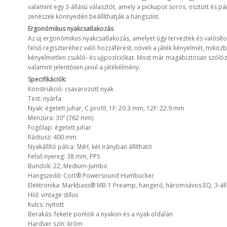
valamint egy 3-állású választót, amely a pickupot soros, osztott és 
zenészek könnyedén beállíthatják a hangszínt.
Ergonómikus nyakcsatlakozás
Az új ergonómikus nyakcsatlakozás, amelyet úgy terveztek és valósí
felső regiszteréhez való hozzáférést, növeli a játék kényelmét, miközb
kényelmetlen csukló- és ujjpozíciókat. Most már magabiztosan szóló
valamint jelentősen javul a játékélmény.
Specifikációk:
Konstrukció: csavarozott nyak
Test: nyárfa
Nyak: égetett juhar, C profil, 1F: 20.3 mm, 12F: 22.9 mm
Menzúra: 30” (762 mm)
Fogólap: égetett juhar
Rádiusz: 400 mm
Nyakállító pálca: SNH, két irányban állítható
Felső nyereg: 38 mm, PPS
Bundok: 22, Medium-Jumbo
Hangszedő: Cort® Powersound Humbucker
Elektronika: Markbass® MB-1 Preamp, hangerő, háromsávos EQ, 3-áll
Híd: vintage stílus
Kulcs: nyitott
Berakás: fekete pontok a nyakon és a nyak oldalán
Hardver szín: króm