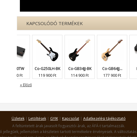
KAPCSOLÓDÓ TERMÉKEK
40TW
Co-G250LH-BK
Co-GB34JJ-BK
Co-GB64JJ...
EMG-85-
00 Ft
119 900 Ft
114 900 Ft
177 900 Ft
43 900 F
« Előző
Üzletek
|
Letöltések
|
GYIK
|
Kapcsolat
|
Adatkezelési tájékoztató
A feltüntetett árak javasolt fogyasztói árak, az ÁFÁ-t tartalmazzák.
ó jellegűek, jellemzően a készleten tartott termékekre érvényesek. A változtatás 