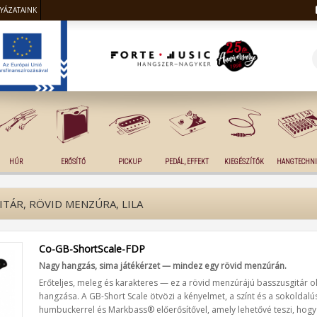
LYÁZATAINK
HÚR
ERŐSÍTŐ
PICKUP
PEDÁL, EFFEKT
KIEGÉSZÍTŐK
HANGTECHNI
TÁR, RÖVID MENZÚRA, LILA
Co-GB-ShortScale-FDP
Nagy hangzás, sima játékérzet — mindez egy rövid menzúrán.
Erőteljes, meleg és karakteres — ez a rövid menzúrájú basszusgitár oly
hangzása. A GB-Short Scale ötvözi a kényelmet, a színt és a sokoldalús
humbuckerrel és Markbass® előerősítővel, amely lehetővé teszi, hogy 