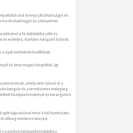
ompaktabb test könnyű játszhatóságot és
k a hordozhatóságot és a kényelmet
.
elésével a fa stabilabbá válik és
st és erőteljes, markáns hangzást biztosít.
i a nyak ívelésének beállítását.
nnyal és sima magas hangokkal, így
stot biztosít, amely nem színezi el a
tiszta hangzás és a természetes melegség
 telített középtartománnyal és harangszerű
-split kapcsolóval mind a full humbucker,
ck stílusig mindenre kiterjed.
EQ-t a pontos hangszínformáláshoz,