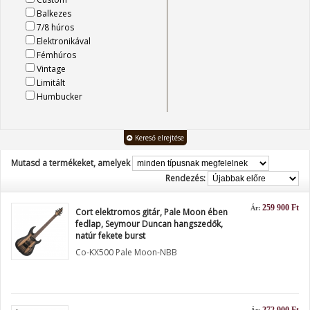
Balkezes
7/8 húros
Elektronikával
Fémhúros
Vintage
Limitált
Humbucker
Kereső elrejtése
Mutasd a termékeket, amelyek
Rendezés:
259 900 Ft
Ár:
Cort elektromos gitár, Pale Moon ében
fedlap, Seymour Duncan hangszedők,
natúr fekete burst
Co-KX500 Pale Moon-NBB