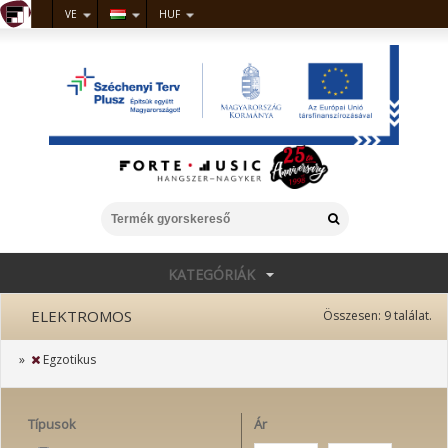
VE
HUF
KATEGÓRIÁK
ELEKTROMOS
Összesen:
9
találat.
»
Egzotikus
Típusok
Ár