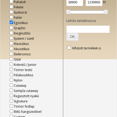
Puhatok
‐
Ft
Fekete
Sunburst
Fehér
Leírás tartalmazza
Egzotikus
Graphic
Kiegészítős
OK
System / szett
Klasszikus
Kifutott termékek is
Akusztikus
Elektromos
Gitár
Kistestű / Junior
Tömör testű
Félakusztikus
Nylon
Cutaway
Szimpla cutaway
Ragasztott nyakú
Signature
Tömör fedlap
EMG hangszedővel
Custom