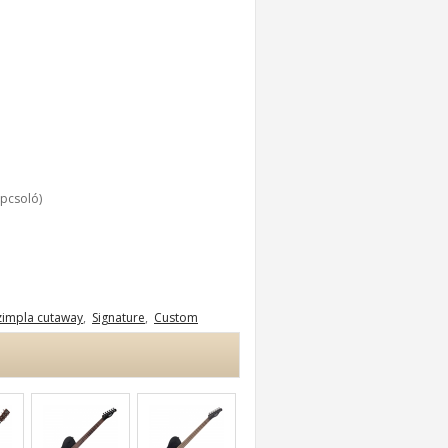
apcsoló)
zimpla cutaway
,
Signature
,
Custom