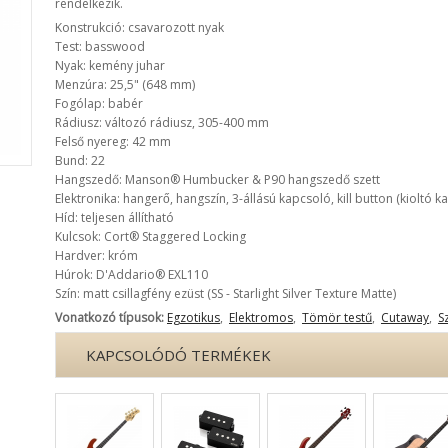
rendelkezik.
Konstrukció: csavarozott nyak
Test: basswood
Nyak: kemény juhar
Menzúra: 25,5" (648 mm)
Fogólap: babér
Rádiusz: változó rádiusz, 305-400 mm
Felső nyereg: 42 mm
Bund: 22
Hangszedő: Manson® Humbucker & P90 hangszedő szett
Elektronika: hangerő, hangszín, 3-állású kapcsoló, kill button (kioltó k
Híd: teljesen állítható
Kulcsok: Cort® Staggered Locking
Hardver: króm
Húrok: D'Addario® EXL110
Szín: matt csillagfény ezüst (SS - Starlight Silver Texture Matte)
Vonatkozó típusok:
Egzotikus
,
Elektromos
,
Tömör testű
,
Cutaway
,
S
KAPCSOLÓDÓ TERMÉKEK