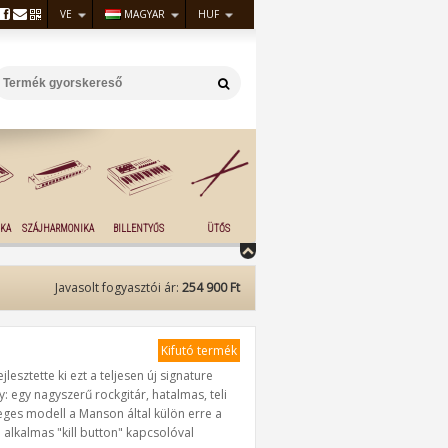
VE
MAGYAR
HUF
KA
SZÁJHARMONIKA
BILLENTYŰS
ÜTŐS
Javasolt fogyasztói ár:
254 900 Ft
Kifutó termék
sztette ki ezt a teljesen új signature
 egy nagyszerű rockgitár, hatalmas, teli
leges modell a Manson által külön erre a
alkalmas "kill button" kapcsolóval