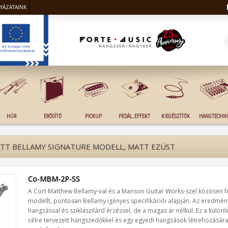
LYÁZATAINK
HÚR
ERŐSÍTŐ
PICKUP
PEDÁL, EFFEKT
KIEGÉSZÍTŐK
HANGTECHNI
TT BELLAMY SIGNATURE MODELL, MATT EZÜST
Co-MBM-2P-SS
A Cort Matthew Bellamy-val és a Manson Guitar Works-szel közösen fejle
modellt, pontosan Bellamy igényes specifikációi alapján. Az eredmény:
hangzással és sziklaszilárd érzéssel, de a magas ár nélkül. Ez a külön
célre tervezett hangszedőkkel és egy egyedi hangzások létrehozására 