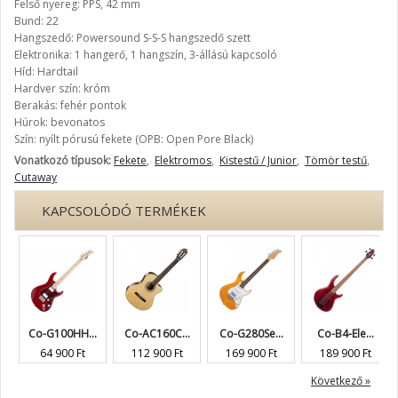
Felső nyereg: PPS, 42 mm
Bund: 22
Hangszedő: Powersound S-S-S hangszedő szett
Elektronika: 1 hangerő, 1 hangszín, 3-állású kapcsoló
Híd: Hardtail
Hardver szín: króm
Berakás: fehér pontok
Húrok: bevonatos
Szín: nyílt pórusú fekete (OPB: Open Pore Black)
Vonatkozó típusok:
Fekete
,
Elektromos
,
Kistestű / Junior
,
Tömör testű
,
Cutaway
KAPCSOLÓDÓ TERMÉKEK
Co-G100HH...
Co-AC160C...
Co-G280Se...
Co-B4-Ele...
64 900 Ft
112 900 Ft
169 900 Ft
189 900 Ft
Következő »