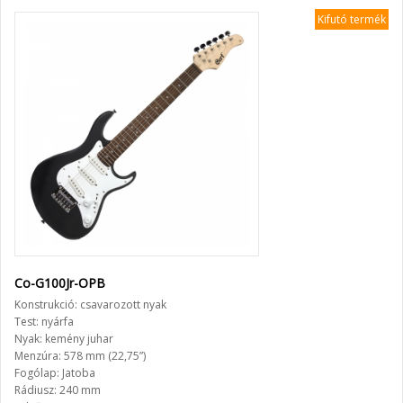
Kifutó termék
Co-G100Jr-OPB
Konstrukció: csavarozott nyak
Test: nyárfa
Nyak: kemény juhar
Menzúra: 578 mm (22,75”)
Fogólap: Jatoba
Rádiusz: 240 mm