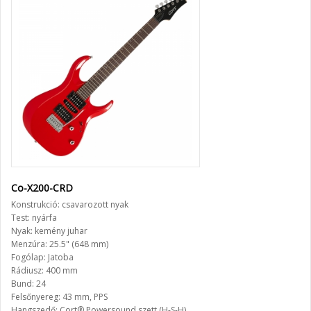
Co-X200-CRD
Konstrukció: csavarozott nyak
Test: nyárfa
Nyak: kemény juhar
Menzúra: 25.5" (648 mm)
Fogólap: Jatoba
Rádiusz: 400 mm
Bund: 24
Felsőnyereg: 43 mm, PPS
Hangszedő: Cort® Powersound szett (H-S-H)