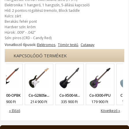
Elektronika: 1 hangerő, 1 hangszín, 5-állású kapcsoló
Híd: 2 pontos rögzítésű tremolo, Block Saddle
Kulcs: zárt
Berakás: fehér pont
Hardver szín: króm
Húrok: .009” - .042”
Szín: piros (CRD - Candy Red)
Vonatkozó típusok:
Elektromos
,
Tömör testű
,
Cutaway
KAPCSOLÓDÓ TERMÉKEK
100-OPBK
Co-G280Se...
Co-X500-M...
Co-X300-FPU
Co-G250S
 900 Ft
214 900 Ft
335 900 Ft
179 900 Ft
119 900
« Előző
Következő »