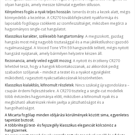
olyan hangzás, amely messze túlmutat egyetlen stíluson.
Kényelmes fogás a nyak teljes hosszán
. Ismerős érzés a kezek alatt, mégis
könnyedebb a kezelése. A CR270 továbbfejlesztett nyakformája és
laposabb fogólapja csökkenti az izomfeszültséget, miközben megőrzi a
hagyományos single-cut hangulatot.
Klasszikus karakter, szélesebb hangtartomány
. A megszokott, gazdag
hangzás most még nagyobb tisztasággal és a mai játékstílushoz igazodó
rugalmassággal. A Voiced Tone VTH-59 hangszedők telített, mégis nyitott
hangzást nyújtanak, amely bármilyen helyzetre készen áll.
Rezonancia, amely veled együtt mozog
. A nyitott és érzékeny CR270
lehetővé teszi, hogy a hangok kibontakozzanak, az akkordok pedig
szabadon szóljanak – mindezt a testet és a nyakot egységként
működtető, ragasztott nyakcsatlakozásnak köszönhetően.
Klasszikus kialakítás, kifinomult részletek
. Nincs szükség újragondolásra –
csupán érdemi fejlesztésekre. A CR270 tiszteleg a single-cut modellek
több évtizedes hagyománya előtt, miközben a kifinomult nyak és a
megbízható alkatrészek révén javítja a játszhatóságot és a
hangolhatóságot.
A Micarta fogólap minden időjárási körülmények között sima, egyenletes
tapintást biztosít.
A többrétegű test- és fejszegély klasszikus eleganciát kölcsönöz a
hangszernek.