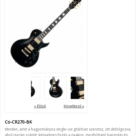
« Előző
Következő »
Co-CR270-BK
Minden, amit a hagyományos single-cut gitárban szeretsz, ott átdolgozva,
ahol igazán számít: kényelmes fogás a nyakon, megbízható hangolás és