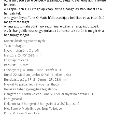
Az aranyozott szerelvények visszafogott eleganciával emelik ki a fekete
felületet.
A Graph-Tech TUSQ fogólap-csap javítja a hangolás stabilitását és a
hangátvitelt.
A hagyományos Tune-O-Matic híd biztosítja a beállítás és az intonáció
megbízhatóságát.
A ragasztott mahagóni nyak rezonáns, érzékeny hangzást biztosít.
A zárt hangolók hosszú gyakorlások és koncertek során is megőrzik a
hangmagasságot.
Konstrukció: ragasztott nyak
Test: mahagóni
Nyak: mahagóni, C profil
Menzúra: 24,75” (628 mm)
Fogólap: micarta
Rádiusz: 305 mm
Felsőnyereg: 43 mm, Graph Tech® TUSQ
Bund: 22, Medium Jumbo (2.7x1.1), nikkel-ezüst
Bundvastagság: 1F : 21.0 mm, 12F : 23.0 mm
Nyakállító pálca: két irányban állítható
Berakás: fehér gyöngyház téglalapok
Hangszedő: Cort® Voiced Tone VTH59, aranyszínű házzal, HH
konfiguráció
Elektronika: 2 hangerő, 2 hangszín, 3-állású kapcsoló
Híd: Tune-o-Matic Bridge, Stop Tailpiece
Kulcs: Vintage Green key