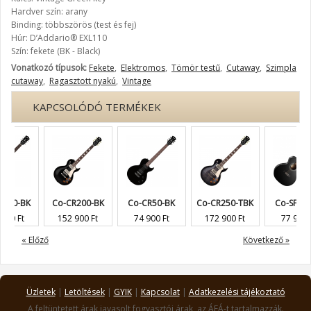
Hardver szín: arany
Binding: többszörös (test és fej)
Húr: D’Addario® EXL110
Szín: fekete (BK - Black)
Vonatkozó típusok:
Fekete
,
Elektromos
,
Tömör testű
,
Cutaway
,
Szimpla
cutaway
,
Ragasztott nyakú
,
Vintage
KAPCSOLÓDÓ TERMÉKEK
-BK
Co-CR200-BK
Co-CR50-BK
Co-CR250-TBK
Co-SFX-ME...
Ft
152 900 Ft
74 900 Ft
172 900 Ft
77 900 Ft
« Előző
Következő »
Üzletek
|
Letöltések
|
GYIK
|
Kapcsolat
|
Adatkezelési tájékoztató
A feltüntetett árak javasolt fogyasztói árak, az ÁFÁ-t tartalmazzák.