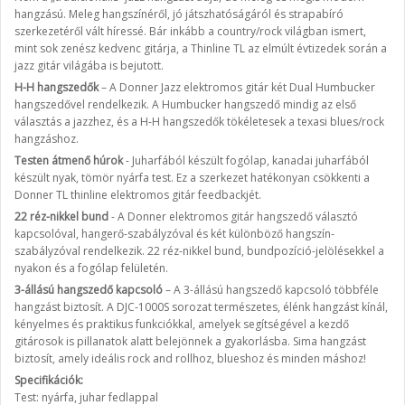
hangzású. Meleg hangszínéről, jó játszhatóságáról és strapabíró
szerkezetéről vált híressé. Bár inkább a country/rock világban ismert,
mint sok zenész kedvenc gitárja, a Thinline TL az elmúlt évtizedek során a
jazz gitár világába is bejutott.
H-H hangszedők
– A Donner Jazz elektromos gitár két Dual Humbucker
hangszedővel rendelkezik. A Humbucker hangszedő mindig az első
választás a jazzhez, és a H-H hangszedők tökéletesek a texasi blues/rock
hangzáshoz.
Testen átmenő húrok
- Juharfából készült fogólap, kanadai juharfából
készült nyak, tömör nyárfa test. Ez a szerkezet hatékonyan csökkenti a
Donner TL thinline elektromos gitár feedbackjét.
22 réz-nikkel bund
- A Donner elektromos gitár hangszedő választó
kapcsolóval, hangerő-szabályzóval és két különböző hangszín-
szabályzóval rendelkezik. 22 réz-nikkel bund, bundpozíció-jelölésekkel a
nyakon és a fogólap felületén.
3-állású hangszedő kapcsoló
– A 3-állású hangszedő kapcsoló többféle
hangzást biztosít. A DJC-1000S sorozat természetes, élénk hangzást kínál,
kényelmes és praktikus funkciókkal, amelyek segítségével a kezdő
gitárosok is pillanatok alatt belejönnek a gyakorlásba. Sima hangzást
biztosít, amely ideális rock and rollhoz, blueshoz és minden máshoz!
Specifikációk:
Test: nyárfa, juhar fedlappal