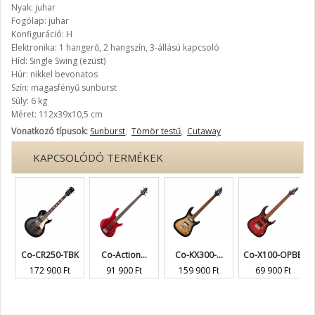
Nyak: juhar
Fogólap: juhar
Konfiguráció: H
Elektronika: 1 hangerő, 2 hangszín, 3-állású kapcsoló
Híd: Single Swing (ezüst)
Húr: nikkel bevonatos
Szín: magasfényű sunburst
Súly: 6 kg
Méret: 112x39x10,5 cm
Vonatkozó típusok:
Sunburst
,
Tömör testű
,
Cutaway
KAPCSOLÓDÓ TERMÉKEK
Co-CR250-TBK
Co-Action...
Co-KX300-...
Co-X100-OPBB
172 900 Ft
91 900 Ft
159 900 Ft
69 900 Ft