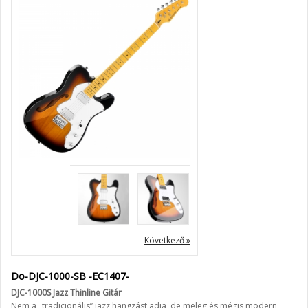
Következő »
Do-DJC-1000-SB -EC1407-
DJC-1000S Jazz Thinline Gitár
Nem a „tradicionális” jazz hangzást adja, de meleg és mégis modern