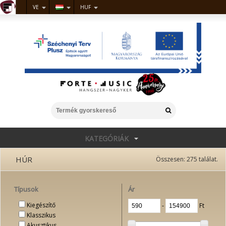
VE
HUF
KATEGÓRIÁK
HÚR
Összesen:
275
találat.
Típusok
Ár
Kiegészítő
‐
Ft
Klasszikus
Akusztikus