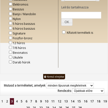
Elektromos
Leírás tartalmazza
Basszus
Banjo / Mandolin
Nylon
OK
5 húros basszus
6 húros basszus
Kifutott termékek is
Signature
Foszfor-bronz
12 húros
7/8 húros
Bevonatos
Ukulele
Darab húrok
Kereső elrejtése
Mutasd a termékeket, amelyek
Rendezés:
1
2
3
4
5
6
7
8
9
10
11
12
13
14
15
16
17
18
19
20
21
22
23
24
25
26
27
28