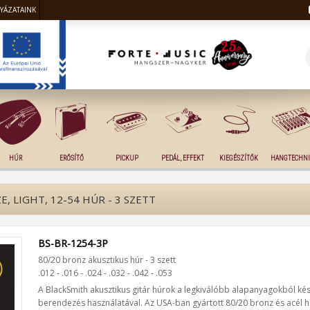
LYÁZATAINK
HÚR
ERŐSÍTŐ
PICKUP
PEDÁL, EFFEKT
KIEGÉSZÍTŐK
HANGTECHNI
 LIGHT, 12-54 HÚR - 3 SZETT
BS-BR-1254-3P
80/20 bronz akusztikus húr - 3 szett
.012 - .016 - .024 - .032 - .042 - .053
A BlackSmith akusztikus gitár húrok a legkiválóbb alapanyagokból k
berendezés használatával. Az USA-ban gyártott 80/20 bronz és acél 