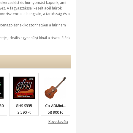
 tekercselést és húrnyomást kapunk, ami
ez. A fagyasztással kezelt acél húrok
 konzisztencia, a hangszín, a tartósság és a
csomagolásnak köszönhetően a húr nem
e, ideális egyensúlyt kínál a tiszta, élénk
30
GHS-S335
Co-ADMini...
Co-MR500E-BR
D-510
3 590 Ft
58 900 Ft
109 900 Ft
2 990 Ft
Következő »