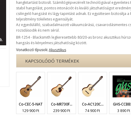
hangkitartást biztosít. Számítógépvezérelt technológiával egyenletes
stabil hangolást, pontos intonációt és kiváló játszhatóságot eredmény
csilingelő hangzást és lágy tapintást adnak. Ez együttesen biztosítja a
teljesítmény tökéletes egyensúlyát.
Az egyedülálló, szabadalmazott vákuumzárású, csavarodásmentes 
rozsdásodik és nem sérül.
BR-1254 - Blacksmith legkeresettebb 80/20-as bronz akusztikus húrszettj
hangzás és kényelmes játszhatóság között.
Vonatkozó típusok:
Akusztikus
KAPCSOLÓDÓ TERMÉKEK
Co-CEC-5-NAT
Co-MR730F...
Co-AC120C...
GHS-CCBB
129 900 Ft
239 900 Ft
74 900 Ft
3 890 Ft