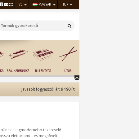
VE
MAGYAR
HUF
KA
SZÁJHARMONIKA
BILLENTYŰS
ÜTŐS
Javasolt fogyasztói ár:
9 190 Ft
észülnek a legmodernebb tekercselő
hosszú élettartamot és megnövelt