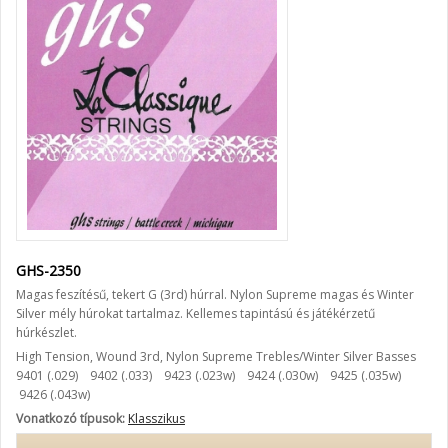
GHS-2350
Magas feszítésű, tekert G (3rd) húrral. Nylon Supreme magas és Winter
Silver mély húrokat tartalmaz. Kellemes tapintású és játékérzetű
húrkészlet.
High Tension, Wound 3rd, Nylon Supreme Trebles/Winter Silver Basses
9401 (.029)
9402 (.033)
9423 (.023w)
9424 (.030w)
9425 (.035w)
9426 (.043w)
Vonatkozó típusok:
Klasszikus