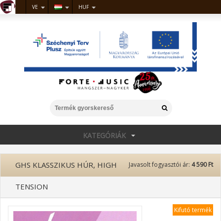
VE
HUF
KATEGÓRIÁK
GHS KLASSZIKUS HÚR, HIGH
Javasolt fogyasztói ár:
4 590 Ft
TENSION
Kifutó termék