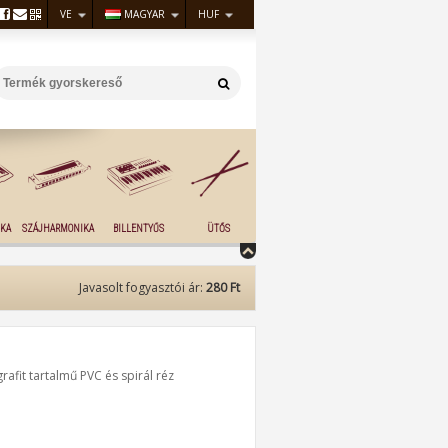
VE
MAGYAR
HUF
KA
SZÁJHARMONIKA
BILLENTYŰS
ÜTŐS
Javasolt fogyasztói ár:
280 Ft
rafit tartalmű PVC és spirál réz