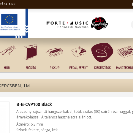
LYÁZATAINK
HÚR
ERŐSÍTŐ
PICKUP
PEDÁL, EFFEKT
KIEGÉSZÍTŐK
HANGTECHNI
KERCSBEN, 1M
B-B-CVP100 Black
Alacsony zajszintű hangszerkábel, többszálas (30) spirál réz maggal, g
árnyékolással. Általános használatra ajánlott.
Átmérő: 6,3 mm
Színek: fekete, sárga, kék