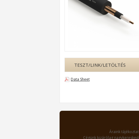
TESZT/LINK/LETÖLTÉS
Data Sheet
Áraink tájékoztat
Cégünk kizárólag nagykereskede