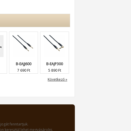
B-EAJJ600
B-EAJP300
B-B-RF25-2
B-BS030PPN
7 690 Ft
5 890 Ft
510 Ft
2 190 Ft
Következő »
jogát fenntartjuk.
n keresztül lehet megvásárolni.