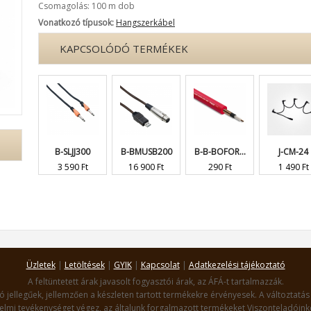
Csomagolás: 100 m dob
Vonatkozó típusok:
Hangszerkábel
KAPCSOLÓDÓ TERMÉKEK
B-SLJJ300
B-BMUSB200
B-B-BOFOR...
J-CM-24
3 590 Ft
16 900 Ft
290 Ft
1 490 Ft
Üzletek
|
Letöltések
|
GYIK
|
Kapcsolat
|
Adatkezelési tájékoztató
A feltüntetett árak javasolt fogyasztói árak, az ÁFÁ-t tartalmazzák.
ó jellegűek, jellemzően a készleten tartott termékekre érvényesek. A változtatás 
lmi tevékenységet végez, az általunk forgalmazott termékeket Viszonteladóinko