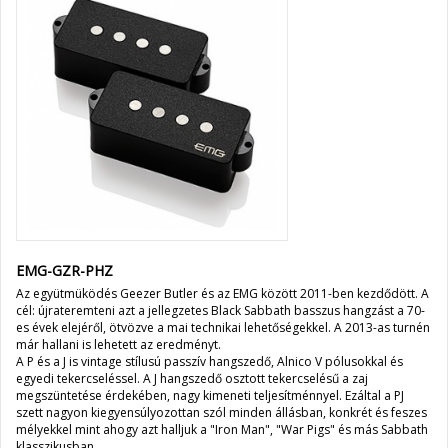
EMG-GZR-PHZ
Az együtmüködés Geezer Butler és az EMG között 2011-ben kezdődött. A
cél: újrateremteni azt a jellegzetes Black Sabbath basszus hangzást a 70-
es évek elejéről, ötvözve a mai technikai lehetőségekkel. A 2013-as turnén
már hallani is lehetett az eredményt.
A P és a J is vintage stílusú passzív hangszedő, Alnico V pólusokkal és
egyedi tekercseléssel. A J hangszedő osztott tekercselésű a zaj
megszüntetése érdekében, nagy kimeneti teljesítménnyel. Ezáltal a PJ
szett nagyon kiegyensúlyozottan szól minden állásban, konkrét és feszes
mélyekkel mint ahogy azt halljuk a "Iron Man", "War Pigs" és más Sabbath
klasszikusban.