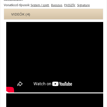
Vonatkozó típusok:
System / szett
,
Basszus
,
PASSZÍV
,
Signature
VIDEÓK (4)