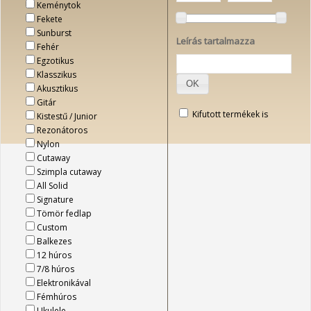
Keménytok
Fekete
Sunburst
Leírás tartalmazza
Fehér
Egzotikus
Klasszikus
OK
Akusztikus
Gitár
Kifutott termékek is
Kistestű / Junior
Rezonátoros
Nylon
Cutaway
Szimpla cutaway
All Solid
Signature
Tömör fedlap
Custom
Balkezes
12 húros
7/8 húros
Elektronikával
Fémhúros
Ukulele