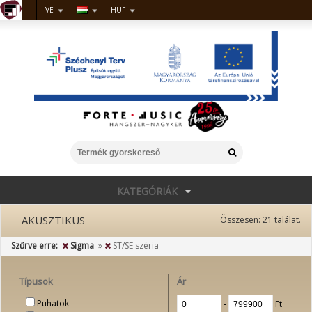
VE
HUF
KATEGÓRIÁK
AKUSZTIKUS
Összesen:
21
találat.
Szűrve erre:
Sigma
»
ST/SE széria
Típusok
Ár
Puhatok
‐
Ft