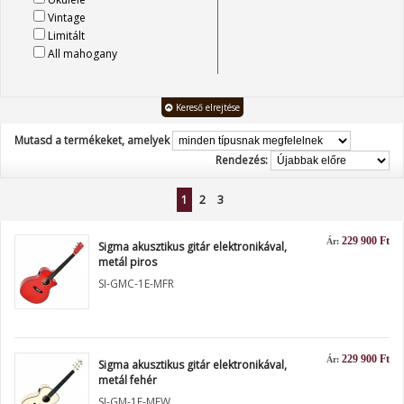
Vintage
Limitált
All mahogany
Kereső elrejtése
Mutasd a termékeket, amelyek
Rendezés:
1
2
3
229 900 Ft
Ár:
Sigma akusztikus gitár elektronikával,
metál piros
SI-GMC-1E-MFR
229 900 Ft
Ár:
Sigma akusztikus gitár elektronikával,
metál fehér
SI-GM-1E-MFW