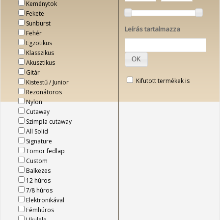
Keménytok
Fekete
Sunburst
Leírás tartalmazza
Fehér
Egzotikus
Klasszikus
OK
Akusztikus
Gitár
Kifutott termékek is
Kistestű / Junior
Rezonátoros
Nylon
Cutaway
Szimpla cutaway
All Solid
Signature
Tömör fedlap
Custom
Balkezes
12 húros
7/8 húros
Elektronikával
Fémhúros
Ukulele