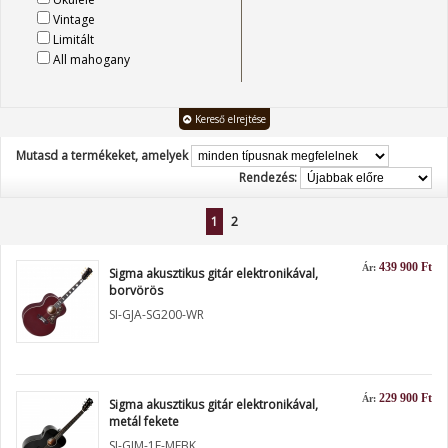
Vintage
Limitált
All mahogany
Kereső elrejtése
Mutasd a termékeket, amelyek
Rendezés:
1
2
439 900 Ft
Ár:
Sigma akusztikus gitár elektronikával,
borvörös
SI-GJA-SG200-WR
229 900 Ft
Ár:
Sigma akusztikus gitár elektronikával,
metál fekete
SI-GJM-1E-MFBK