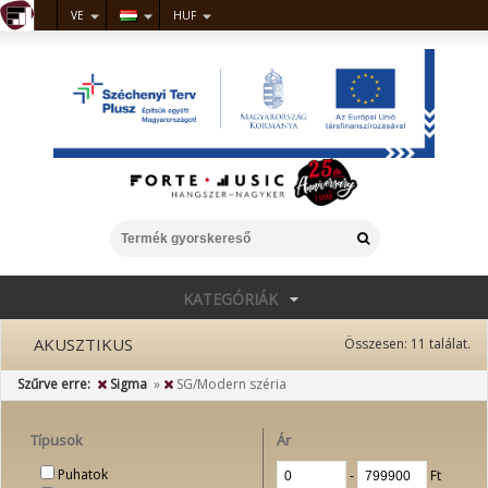
VE
HUF
KATEGÓRIÁK
AKUSZTIKUS
Összesen:
11
találat.
Szűrve erre:
Sigma
»
SG/Modern széria
Típusok
Ár
Puhatok
‐
Ft