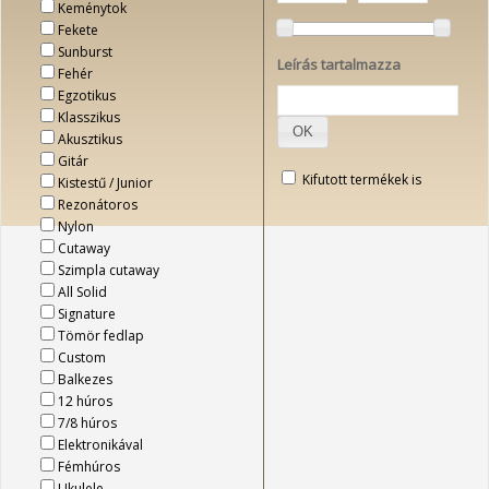
Keménytok
Fekete
Sunburst
Leírás tartalmazza
Fehér
Egzotikus
Klasszikus
OK
Akusztikus
Gitár
Kifutott termékek is
Kistestű / Junior
Rezonátoros
Nylon
Cutaway
Szimpla cutaway
All Solid
Signature
Tömör fedlap
Custom
Balkezes
12 húros
7/8 húros
Elektronikával
Fémhúros
Ukulele