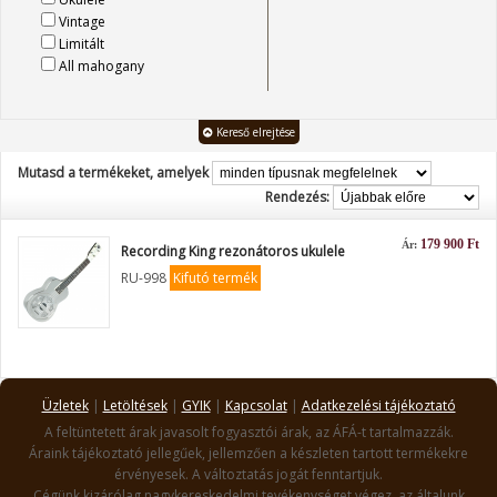
Vintage
Limitált
All mahogany
Kereső elrejtése
Mutasd a termékeket, amelyek
Rendezés:
179 900 Ft
Ár:
Recording King rezonátoros ukulele
RU-998
Kifutó termék
Üzletek
|
Letöltések
|
GYIK
|
Kapcsolat
|
Adatkezelési tájékoztató
A feltüntetett árak javasolt fogyasztói árak, az ÁFÁ-t tartalmazzák.
Áraink tájékoztató jellegűek, jellemzően a készleten tartott termékekre
érvényesek. A változtatás jogát fenntartjuk.
Cégünk kizárólag nagykereskedelmi tevékenységet végez, az általunk