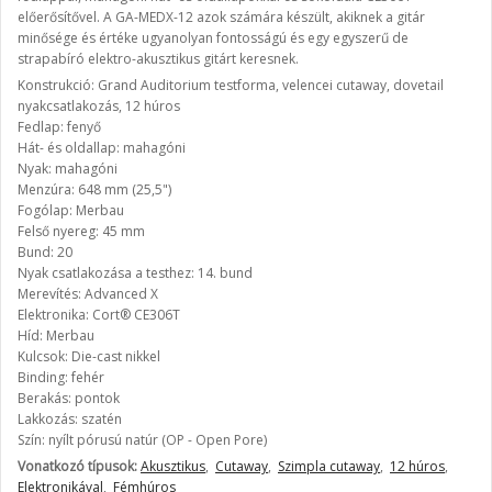
előerősítővel. A GA-MEDX-12 azok számára készült, akiknek a gitár
minősége és értéke ugyanolyan fontosságú és egy egyszerű de
strapabíró elektro-akusztikus gitárt keresnek.
Konstrukció: Grand Auditorium testforma, velencei cutaway, dovetail
nyakcsatlakozás, 12 húros
Fedlap: fenyő
Hát- és oldallap: mahagóni
Nyak: mahagóni
Menzúra: 648 mm (25,5")
Fogólap: Merbau
Felső nyereg: 45 mm
Bund: 20
Nyak csatlakozása a testhez: 14. bund
Merevítés: Advanced X
Elektronika: Cort® CE306T
Híd: Merbau
Kulcsok: Die-cast nikkel
Binding: fehér
Berakás: pontok
Lakkozás: szatén
Szín: nyílt pórusú natúr (OP - Open Pore)
Vonatkozó típusok:
Akusztikus
,
Cutaway
,
Szimpla cutaway
,
12 húros
,
Elektronikával
,
Fémhúros