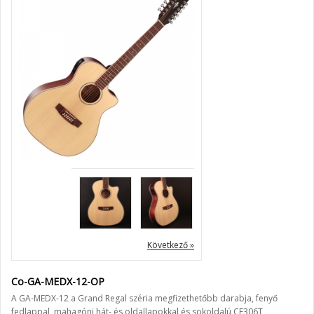
Következő »
Co-GA-MEDX-12-OP
A GA-MEDX-12 a Grand Regal széria megfizethetőbb darabja, fenyő
fedlappal, mahagóni hát- és oldallapokkal és sokoldalú CE306T