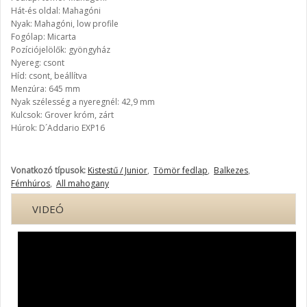
Hát-és oldal: Mahagóni
Nyak: Mahagóni, low profile
Fogólap: Micarta
Pozíciójelölők: gyöngyház
Nyereg: csont
Híd: csont, beállítva
Menzúra: 645 mm
Nyak szélesség a nyeregnél: 42,9 mm
Kulcsok: Grover króm, zárt
Húrok: D´Addario EXP16
Vonatkozó típusok:
Kistestű / Junior
,
Tömör fedlap
,
Balkezes
,
Fémhúros
,
All mahogany
VIDEÓ