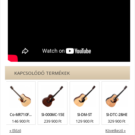
KAPCSOLÓDÓ TERMÉKEK
Co-MR710F...
SI-000MC-15E
SI-DM-ST
SI-DTC-28HE
146 900 Ft
239 900 Ft
129 900 Ft
329 900 Ft
« Előző
Következő »