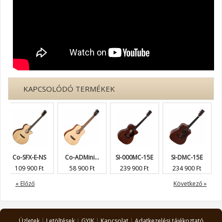
KAPCSOLÓDÓ TERMÉKEK
Co-SFX-E-NS
Co-ADMini...
SI-000MC-15E
SI-DMC-15E
SI
109 900 Ft
58 900 Ft
239 900 Ft
234 900 Ft
18
« Előző
Következő »
Üzletek
|
Letöltések
|
GYIK
|
Kapcsolat
|
Adatkezelési tájékoztató