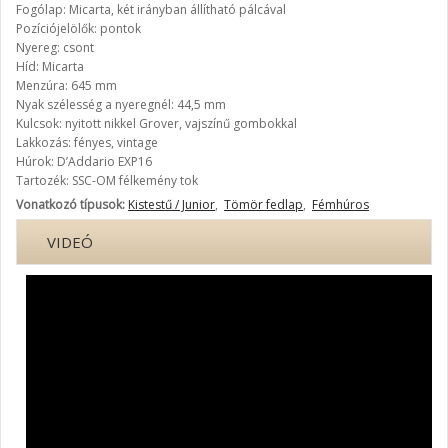
Fogólap: Micarta, két irányban állítható pálcával
Pozíciójelölők: pontok
Nyereg: csont
Híd: Micarta
Menzúra: 645 mm
Nyak szélesség a nyeregnél: 44,5 mm
Kulcsok: nyitott nikkel Grover, vajszínű gombokkal
Lakkozás: fényes, vintage
Húrok: D’Addario EXP16
Tartozék: SSC-OM félkemény tok
Vonatkozó típusok:
Kistestű / Junior
,
Tömör fedlap
,
Fémhúros
VIDEÓ