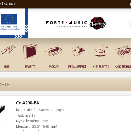
LYÁZATAINK
HÚR
ERŐSÍTŐ
PICKUP
PEDÁL, EFFEKT
KIEGÉSZÍTŐK
HANGTECHNI
KETE
Co-X200-BK
Konstrukció: csavarozott nyak
Test: nyárfa
Nyak: kemény juhar
Menzúra: 25.5" (648 mm)