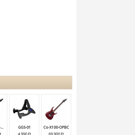
..
GGS-01
Co-X100-OPBC
Co-X500-M...
Co-X700-D...
t
4 990 Ft
69 900 Ft
335 900 Ft
417 900 Ft