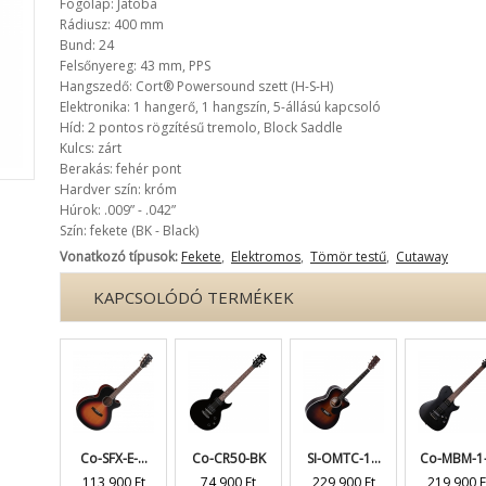
Fogólap: Jatoba
Rádiusz: 400 mm
Bund: 24
Felsőnyereg: 43 mm, PPS
Hangszedő: Cort® Powersound szett (H-S-H)
Elektronika: 1 hangerő, 1 hangszín, 5-állású kapcsoló
Híd: 2 pontos rögzítésű tremolo, Block Saddle
Kulcs: zárt
Berakás: fehér pont
Hardver szín: króm
Húrok: .009” - .042”
Szín: fekete (BK - Black)
Vonatkozó típusok:
Fekete
,
Elektromos
,
Tömör testű
,
Cutaway
KAPCSOLÓDÓ TERMÉKEK
Co-SFX-E-...
Co-CR50-BK
SI-OMTC-1...
Co-MBM-1-.
113 900 Ft
74 900 Ft
229 900 Ft
219 900 F