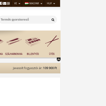
VE
MAGYAR
HUF
KA
SZÁJHARMONIKA
BILLENTYŰS
ÜTŐS
Javasolt fogyasztói ár:
109 900 Ft