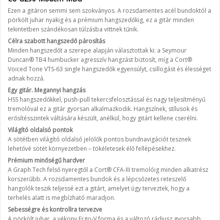
Ezen a gitáron semmi sem szokványos. A rozsdamentes acél bundoktól a
pörkölt juhar nyakig és a prémium hangszedőkig, ez a gitár minden
tekintetben szándékosan túlzásba vittnek tűnik.
Célra szabott hangszedő párosítás
Minden hangszedőt a szerepe alapján választottak ki: a Seymour
Duncan® TB4 humbucker agresszív hangzást biztosít, míg a Cort®
Voiced Tone VTS-63 single hangszedők egyensúlyt, csillogást és élességet
adnak hozzá.
Egy gitár. Megannyi hangzás
HSS hangszedőkkel, push-pull tekercsfelosztással és nagy teljesítményű
tremolóval ez a gitár gyorsan alkalmazkodik. Hangszínek, stílusok és
erősítésszintek váltására készült, anélkül, hogy gitárt kellene cserélni.
Világító oldalsó pontok
A sötétben világító oldalsó jelölők pontos bundnavigációt tesznek
lehetővé sötét környezetben – tökéletesek élő fellépésekhez.
Prémium minőségű hardver
A Graph Tech felső nyeregtől a Cort® CFA-III tremolóig minden alkatrész
korszerűbb. A rozsdamentes bundok és a lépcsőzetes reteszelő
hangolók teszik teljessé ezt a gitárt, amelyet úgy terveztek, hogy a
terhelés alatt is megbízható maradjon.
Sebességre és kontrollra tervezve
A pörkölt juhar, a vékony Ergo-V forma és a változó rádiusz gyorsabb,