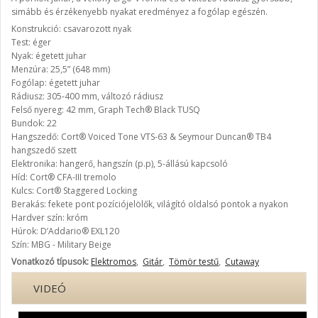
simább és érzékenyebb nyakat eredményez a fogólap egészén.
Konstrukció: csavarozott nyak
Test: éger
Nyak: égetett juhar
Menzúra: 25,5” (648 mm)
Fogólap: égetett juhar
Rádiusz: 305-400 mm, változó rádiusz
Felső nyereg: 42 mm, Graph Tech® Black TUSQ
Bundok: 22
Hangszedő: Cort® Voiced Tone VTS-63 & Seymour Duncan® TB4
hangszedő szett
Elektronika: hangerő, hangszín (p.p), 5-állású kapcsoló
Híd: Cort® CFA-III tremolo
Kulcs: Cort® Staggered Locking
Berakás: fekete pont pozíciójelölők, világító oldalsó pontok a nyakon
Hardver szín: króm
Húrok: D’Addario® EXL120
Szín: MBG - Military Beige
Vonatkozó típusok:
Elektromos
,
Gitár
,
Tömör testű
,
Cutaway
VIDEÓ