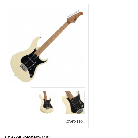
« Előző
Következő »
Co-G290-Modern-MBG