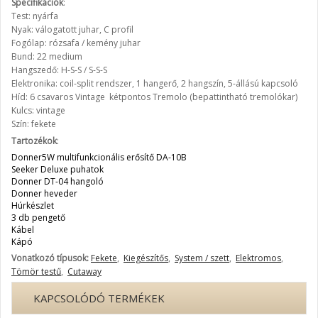
Specifikációk
:
Test: nyárfa
Nyak: válogatott juhar, C profil
Fogólap: rózsafa / kemény juhar
Bund: 22 medium
Hangszedő: H-S-S / S-S-S
Elektronika: coil-split rendszer, 1 hangerő, 2 hangszín, 5-állású kapcsoló
Híd: 6 csavaros Vintage kétpontos Tremolo (bepattintható tremolókar)
Kulcs: vintage
Szín: fekete
Tartozékok
:
Donner5W multifunkcionális erősítő DA-10B
Seeker Deluxe puhatok
Donner DT-04 hangoló
Donner heveder
Húrkészlet
3 db pengető
Kábel
Kápó
Vonatkozó típusok:
Fekete
,
Kiegészítős
,
System / szett
,
Elektromos
,
Tömör testű
,
Cutaway
KAPCSOLÓDÓ TERMÉKEK