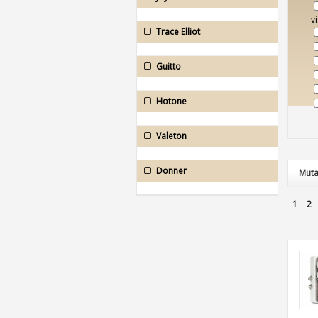
v
Trace Elliot
Guitto
Hotone
Valeton
Donner
Muta
1
2