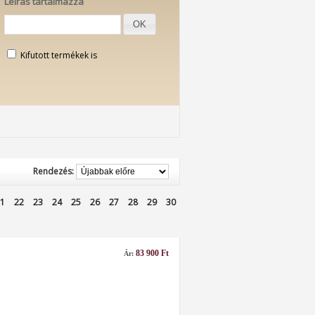
Leírás tartalmazza
OK
Kifutott termékek is
Rendezés:
1
22
23
24
25
26
27
28
29
30
83 900 Ft
Ár: