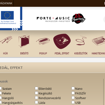
LYÁZATAINK
HÚR
ERŐSÍTŐ
PICKUP
PEDÁL, EFFEKT
KIEGÉSZÍTŐK
HANGTECHNI
EDÁL, EFFEKT
pusok
Sustain
Előerősítő
Nano
Fekete
Kiegészítő
PASSZÍV
Hangoló
Rendszervezérlő
Szoftver
Hangzásjavítós
Láda
USB