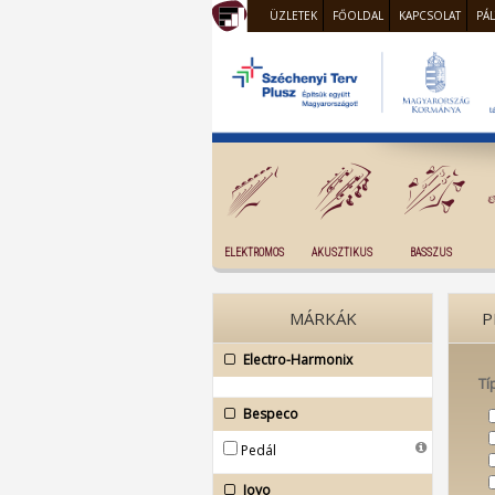
ÜZLETEK
FŐOLDAL
KAPCSOLAT
PÁ
ELEKTROMOS
AKUSZTIKUS
BASSZUS
MÁRKÁK
P
Electro-Harmonix
Tí
Bespeco
Pedál
Joyo