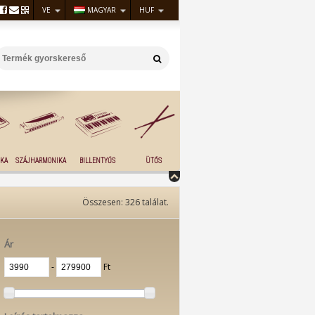
VE
MAGYAR
HUF
KA
SZÁJHARMONIKA
BILLENTYŰS
ÜTŐS
Összesen:
326
találat.
Ár
‐
Ft