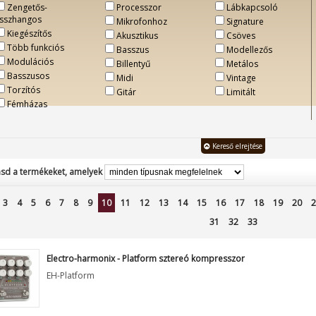
Zengetős-
Processzor
Lábkapcsoló
isszhangos
Mikrofonhoz
Signature
Kiegészítős
Akusztikus
Csöves
Több funkciós
Basszus
Modellezős
Modulációs
Billentyű
Metálos
Basszusos
Midi
Vintage
Torzítós
Gitár
Limitált
Fémházas
Kereső elrejtése
sd a termékeket, amelyek
3
4
5
6
7
8
9
10
11
12
13
14
15
16
17
18
19
20
2
31
32
33
Electro-harmonix - Platform sztereó kompresszor
EH-Platform