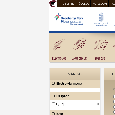
ÜZLETEK
FŐOLDAL
KAPCSOLAT
PÁ
ELEKTROMOS
AKUSZTIKUS
BASSZUS
MÁRKÁK
P
Electro-Harmonix
Tí
Bespeco
Pedál
Joyo