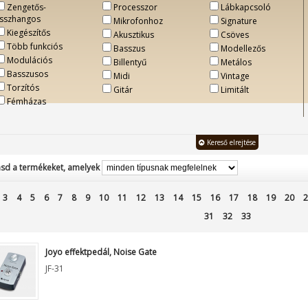
Zengetős-
Processzor
Lábkapcsoló
isszhangos
Mikrofonhoz
Signature
Kiegészítős
Akusztikus
Csöves
Több funkciós
Basszus
Modellezős
Modulációs
Billentyű
Metálos
Basszusos
Midi
Vintage
Torzítós
Gitár
Limitált
Fémházas
Kereső elrejtése
sd a termékeket, amelyek
3
4
5
6
7
8
9
10
11
12
13
14
15
16
17
18
19
20
2
31
32
33
Joyo effektpedál, Noise Gate
JF-31