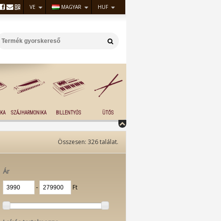
VE
MAGYAR
HUF
KA
SZÁJHARMONIKA
BILLENTYŰS
ÜTŐS
Összesen:
326
találat.
Ár
‐
Ft