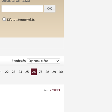
Leírás tartalmazza
OK
Kifutott termékek is
Rendezés:
1
22
23
24
25
26
27
28
29
30
17 900 Ft
Ár: