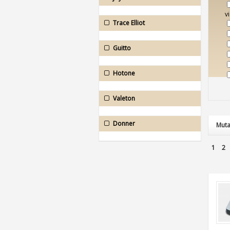
v
Trace Elliot
Guitto
Hotone
Valeton
Donner
Muta
1
2