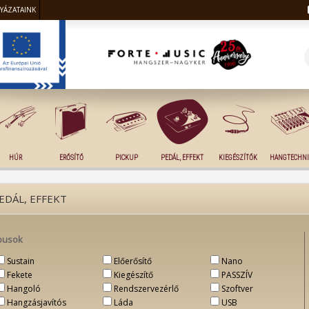
LYÁZATAINK
HÚR
ERŐSÍTŐ
PICKUP
PEDÁL, EFFEKT
KIEGÉSZÍTŐK
HANGTECHNI
EDÁL, EFFEKT
pusok
Sustain
Előerősítő
Nano
Fekete
Kiegészítő
PASSZÍV
Hangoló
Rendszervezérlő
Szoftver
Hangzásjavítós
Láda
USB