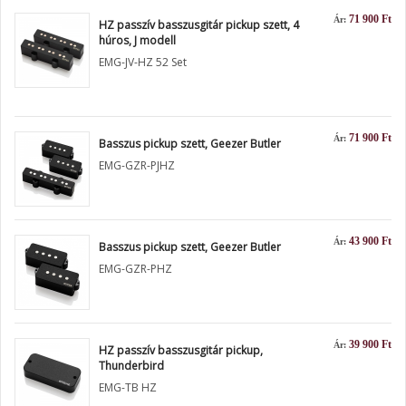
71 900 Ft
Ár:
HZ passzív basszusgitár pickup szett, 4
húros, J modell
EMG-JV-HZ 52 Set
71 900 Ft
Ár:
Basszus pickup szett, Geezer Butler
EMG-GZR-PJHZ
43 900 Ft
Ár:
Basszus pickup szett, Geezer Butler
EMG-GZR-PHZ
39 900 Ft
Ár:
HZ passzív basszusgitár pickup,
Thunderbird
EMG-TB HZ