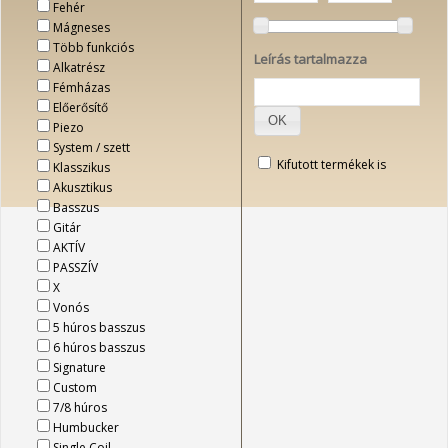
Fehér
Mágneses
Több funkciós
Leírás tartalmazza
Alkatrész
Fémházas
Előerősítő
OK
Piezo
System / szett
Kifutott termékek is
Klasszikus
Akusztikus
Basszus
Gitár
AKTÍV
PASSZÍV
X
Vonós
5 húros basszus
6 húros basszus
Signature
Custom
7/8 húros
Humbucker
Single Coil