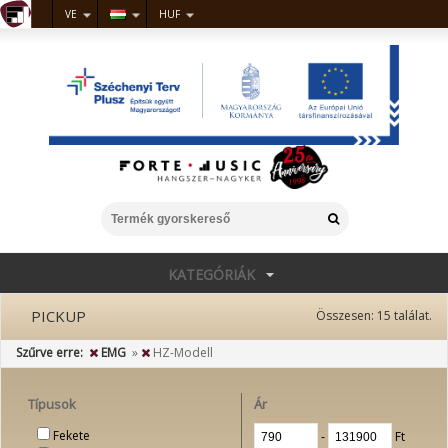
VE
HUF
KATEGÓRIÁK
PICKUP
Összesen:
15
találat.
Szűrve erre:
EMG
»
HZ-Modell
Típusok
Ár
Fekete
‐
Ft