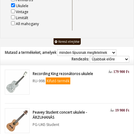
Ukulele
Vintage
Limitált
All mahogany
Kereső elrejtése
Mutasd a termékeket, amelyek
Rendezés:
179 900 Ft
Ár:
Recording King rezonátoros ukulele
RU-998
Kifutó termék
19 900 Ft
Ár:
Peavey Student concert ukulele -
ÁRZUHANÁS
PG-UKE-Student