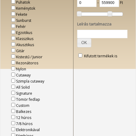
Puhatok
‐
Ft
Keménytok
Fekete
Sunburst
Leírás tartalmazza
Fehér
Egzotikus
Klasszikus
OK
Akusztikus
Gitár
Kifutott termékek is
Kistestű / Junior
Rezonátoros
Nylon
Cutaway
Szimpla cutaway
All Solid
Signature
Tömör fedlap
Custom
Balkezes
12 húros
7/8 húros
Elektronikával
Fémhúros