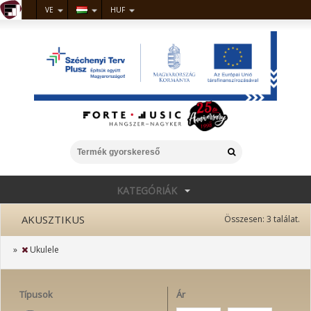
VE
HUF
KATEGÓRIÁK
AKUSZTIKUS
Összesen:
3
találat.
»
Ukulele
Típusok
Ár