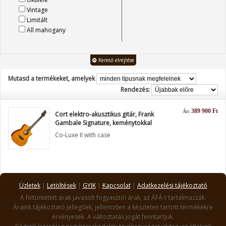
Vintage
Limitált
All mahogany
Kereső elrejtése
Mutasd a termékeket, amelyek
Rendezés:
389 900 Ft
Ár:
Cort elektro-akusztikus gitár, Frank
Gambale Signature, keménytokkal
Co-Luxe II with case
Üzletek
|
Letöltések
|
GYIK
|
Kapcsolat
|
Adatkezelési tájékoztató
A feltüntetett árak javasolt fogyasztói árak, az ÁFÁ-t tartalmazzák.
Áraink tájékoztató jellegűek, jellemzően a készleten tartott termékekre
érvényesek. A változtatás jogát fenntartjuk.