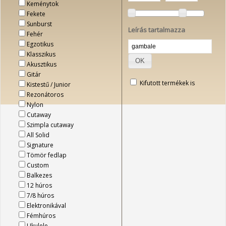
Keménytok
Fekete
Sunburst
Leírás tartalmazza
Fehér
Egzotikus
Klasszikus
OK
Akusztikus
Gitár
Kifutott termékek is
Kistestű / Junior
Rezonátoros
Nylon
Cutaway
Szimpla cutaway
All Solid
Signature
Tömör fedlap
Custom
Balkezes
12 húros
7/8 húros
Elektronikával
Fémhúros
Ukulele