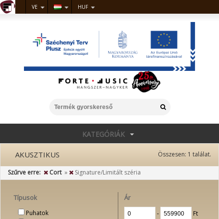
VE
HUF
KATEGÓRIÁK
AKUSZTIKUS
Összesen:
1
találat.
Szűrve erre:
Cort
»
Signature/Limitált széria
Típusok
Ár
Puhatok
‐
Ft