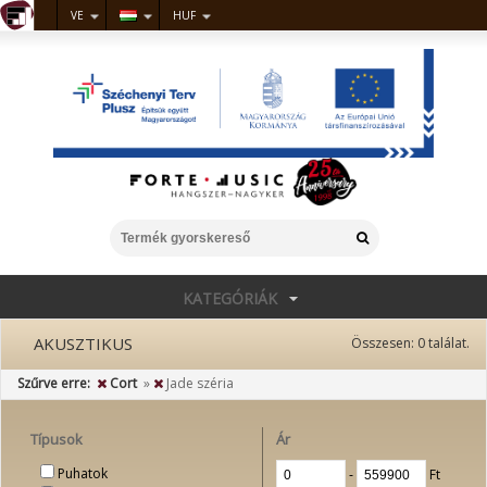
VE
HUF
KATEGÓRIÁK
AKUSZTIKUS
Összesen:
0
találat.
Szűrve erre:
Cort
»
Jade széria
Típusok
Ár
Puhatok
‐
Ft