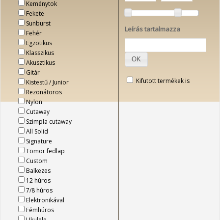
Keménytok
Fekete
Sunburst
Leírás tartalmazza
Fehér
Egzotikus
Klasszikus
OK
Akusztikus
Gitár
Kifutott termékek is
Kistestű / Junior
Rezonátoros
Nylon
Cutaway
Szimpla cutaway
All Solid
Signature
Tömör fedlap
Custom
Balkezes
12 húros
7/8 húros
Elektronikával
Fémhúros
Ukulele