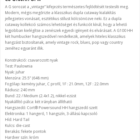
A G sorozat a „vintage” kifejezés természetes fejlődtését testesíti meg.
Modern, mégis megőrizte a klasszikus dupla cutaway kialakítás
jellegzetes vonásait, esztétikus stílust kölcsönözve neki. Ez a dupla
cutaway kollekció számos lehetőséget és funkciót kínál, hogy a lehető
legjobban kielégítse a zenészek egyedi igényeit és elvárásait. A G100 HH
két humbucker hangszedővel rendelkezik, amelyek hiteles klasszikus
hangzást biztosítanak, amely vintage rock, blues, pop vagy country
zenéhez egyaránt illik.
Konstrukció: csavarozott nyak
Test: Paulownia
Nyak: juhar
Menzúra: 25.5” (648 mm)
Fogólap: kemény juhar, C profil, 1F : 21.0mm, 12F : 22.0mm
Rádiusz: 240 mm
Bund: 22 / Medium (2.4x1.2), nikkel-ezüst
Nyakállító pálca: két irányban állítható
Hangszedő: Cort® Powersound HH hangszedő szett
Elektronika: 1 hangerő, 1 hangszín, 3-állású kapcsoló
Híd: Hard Tail
Kulcs: die-cast
Berakás: fekete pontok
Hardver szín: króm