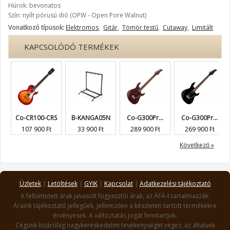
Húrok: bevonatos
Szín: nyílt pórusú dió (OPW - Open Pore Walnut)
Vonatkozó típusok:
Elektromos
,
Gitár
,
Tömör testű
,
Cutaway
,
Limitált
KAPCSOLÓDÓ TERMÉKEK
Co-CR100-CRS
B-KANGA05N
Co-G300Pr...
Co-G300Pr...
107 900 Ft
33 900 Ft
289 900 Ft
269 900 Ft
Következő »
Üzletek
|
Letöltések
|
GYIK
|
Kapcsolat
|
Adatkezelési tájékoztató
A feltüntetett árak javasolt fogyasztói árak, az ÁFÁ-t tartalmazzák.
Áraink tájékoztató jellegűek, jellemzően a készleten tartott termékekre
érvényesek. A változtatás jogát fenntartjuk.
Cégünk kizárólag nagykereskedelmi tevékenységet végez, az általunk