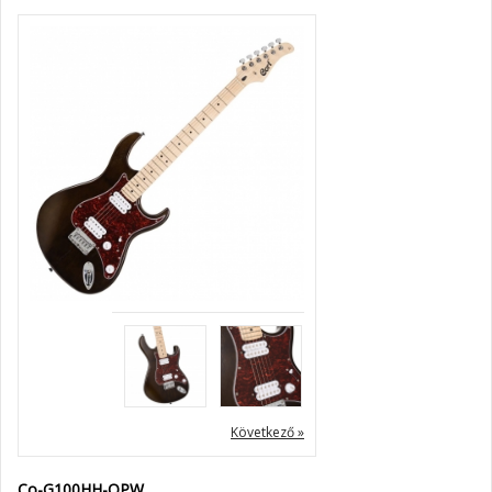
Következő »
Co-G100HH-OPW