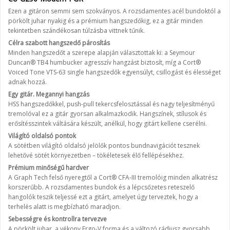
Ezen a gitáron semmi sem szokványos. A rozsdamentes acél bundoktól a
pörkölt juhar nyakig és a prémium hangszedőkig, ez a gitár minden
tekintetben szándékosan túlzásba vittnek tűnik.
Célra szabott hangszedő párosítás
Minden hangszedőt a szerepe alapján választottak ki: a Seymour
Duncan® TB4 humbucker agresszív hangzást biztosít, míg a Cort®
Voiced Tone VTS-63 single hangszedők egyensúlyt, csillogást és élességet
adnak hozzá.
Egy gitár. Megannyi hangzás
HSS hangszedőkkel, push-pull tekercsfelosztással és nagy teljesítményű
tremolóval ez a gitár gyorsan alkalmazkodik. Hangszínek, stílusok és
erősítésszintek váltására készült, anélkül, hogy gitárt kellene cserélni.
Világító oldalsó pontok
A sötétben világító oldalsó jelölők pontos bundnavigációt tesznek
lehetővé sötét környezetben – tökéletesek élő fellépésekhez.
Prémium minőségű hardver
A Graph Tech felső nyeregtől a Cort® CFA-III tremolóig minden alkatrész
korszerűbb. A rozsdamentes bundok és a lépcsőzetes reteszelő
hangolók teszik teljessé ezt a gitárt, amelyet úgy terveztek, hogy a
terhelés alatt is megbízható maradjon.
Sebességre és kontrollra tervezve
A pörkölt juhar, a vékony Ergo-V forma és a változó rádiusz gyorsabb,