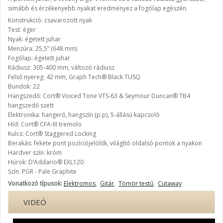
simább és érzékenyebb nyakat eredményez a fogólap egészén.
Konstrukció: csavarozott nyak
Test: éger
Nyak: égetett juhar
Menzúra: 25,5” (648 mm)
Fogólap: égetett juhar
Rádiusz: 305-400 mm, változó rádiusz
Felső nyereg: 42 mm, Graph Tech® Black TUSQ
Bundok: 22
Hangszedő: Cort® Voiced Tone VTS-63 & Seymour Duncan® TB4
hangszedő szett
Elektronika: hangerő, hangszín (p.p), 5-állású kapcsoló
Híd: Cort® CFA-III tremolo
Kulcs: Cort® Staggered Locking
Berakás: fekete pont pozíciójelölők, világító oldalsó pontok a nyakon
Hardver szín: króm
Húrok: D’Addario® EXL120
Szín: PGR - Pale Graphite
Vonatkozó típusok:
Elektromos
,
Gitár
,
Tömör testű
,
Cutaway
VIDEÓ