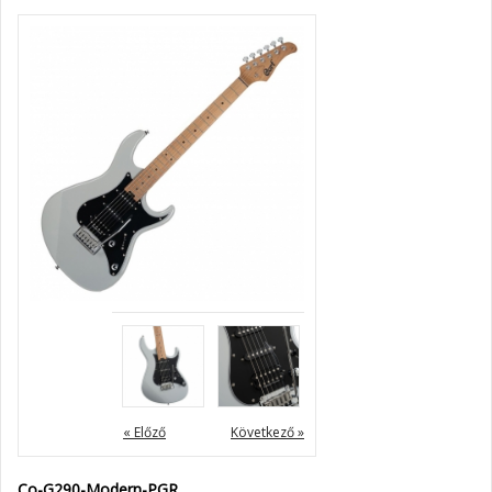
« Előző
Következő »
Co-G290-Modern-PGR