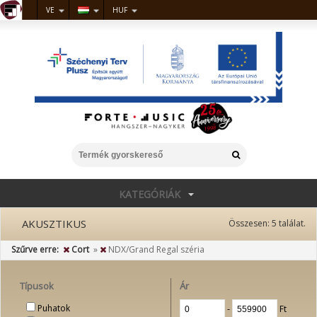
VE
HUF
KATEGÓRIÁK
AKUSZTIKUS
Összesen:
5
találat.
Szűrve erre:
Cort
»
NDX/Grand Regal széria
Típusok
Ár
Puhatok
‐
Ft