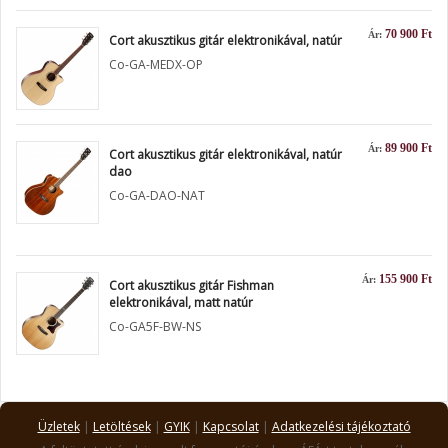
70 900 Ft
Ár:
Cort akusztikus gitár elektronikával, natúr
Co-GA-MEDX-OP
89 900 Ft
Ár:
Cort akusztikus gitár elektronikával, natúr
dao
Co-GA-DAO-NAT
155 900 Ft
Ár:
Cort akusztikus gitár Fishman
elektronikával, matt natúr
Co-GA5F-BW-NS
Üzletek
|
Letöltések
|
GYIK
|
Kapcsolat
|
Adatkezelési tájékoztató