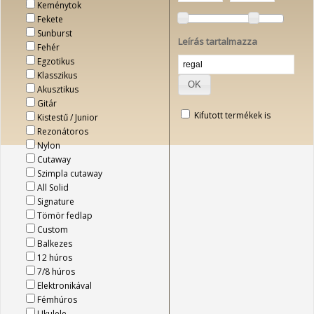
Keménytok
Fekete
Sunburst
Leírás tartalmazza
Fehér
Egzotikus
Klasszikus
OK
Akusztikus
Gitár
Kifutott termékek is
Kistestű / Junior
Rezonátoros
Nylon
Cutaway
Szimpla cutaway
All Solid
Signature
Tömör fedlap
Custom
Balkezes
12 húros
7/8 húros
Elektronikával
Fémhúros
Ukulele