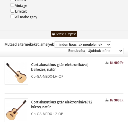
Vintage
Limitált
All mahogany
Kereső elrejtése
Mutasd a termékeket, amelyek
Rendezés:
84 900 Ft
Ár:
Cort akusztikus gitár elektronikával,
balkezes, natúr
Co-GA-MEDX-LH-OP
87 900 Ft
Ár:
Cort akusztikus gitár elektronikával,12
húros, natúr
Co-GA-MEDX-12-OP