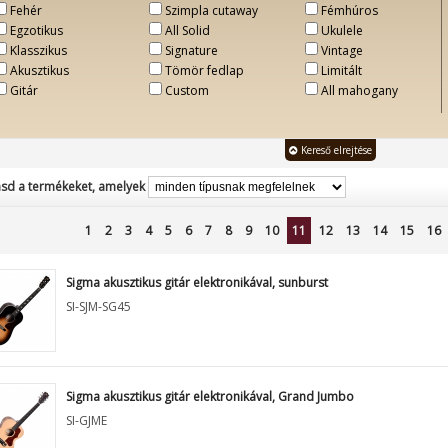
Fehér
Szimpla cutaway
Fémhúros
Egzotikus
All Solid
Ukulele
Klasszikus
Signature
Vintage
Akusztikus
Tömör fedlap
Limitált
Gitár
Custom
All mahogany
Kereső elrejtése
sd a termékeket, amelyek
1
2
3
4
5
6
7
8
9
10
11
12
13
14
15
16
Sigma akusztikus gitár elektronikával, sunburst
SI-SJM-SG45
Sigma akusztikus gitár elektronikával, Grand Jumbo
SI-GJME