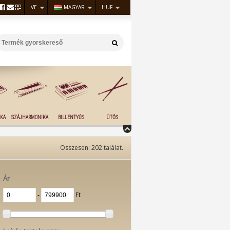
VE
MAGYAR
HUF
KA
SZÁJHARMONIKA
BILLENTYŰS
ÜTŐS
Összesen:
202
találat.
Ár
‐
Ft