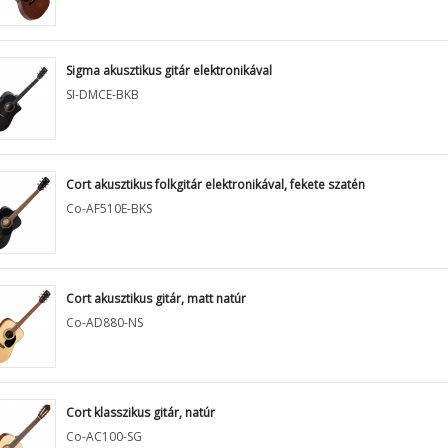
Sigma akusztikus gitár elektronikával
SI-DMCE-BKB
Cort akusztikus folkgitár elektronikával, fekete szatén
Co-AF510E-BKS
Cort akusztikus gitár, matt natúr
Co-AD880-NS
Cort klasszikus gitár, natúr
Co-AC100-SG