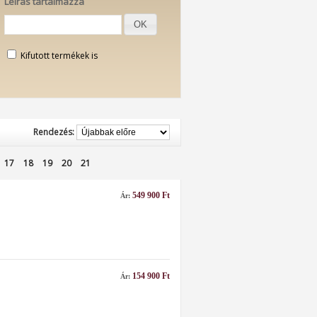
Leírás tartalmazza
OK
Kifutott termékek is
Rendezés:
17
18
19
20
21
549 900 Ft
Ár:
154 900 Ft
Ár: