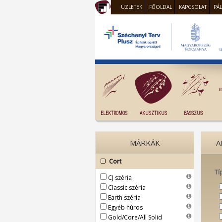
ÜZLETEK
FŐOLDAL
KAPCSOLAT
PÁ
ELEKTROMOS
AKUSZTIKUS
BASSZUS
MÁRKÁK
A
Cort
Tí
CJ széria
Classic széria
Earth széria
Egyéb húros
Gold/Core/All Solid