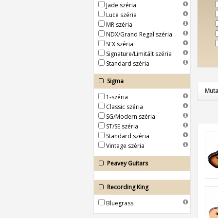
Jade széria
Luce széria
MR széria
NDX/Grand Regal széria
SFX széria
Signature/Limitált széria
Standard széria
Sigma
Muta
1-széria
Classic széria
SG/Modern széria
ST/SE széria
Standard széria
Vintage széria
Peavey Guitars
Recording King
Bluegrass