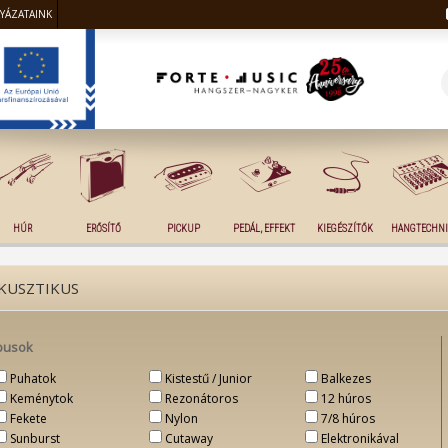
LYÁZATAINK
HÚR
ERŐSÍTŐ
PICKUP
PEDÁL, EFFEKT
KIEGÉSZÍTŐK
HANGTECHNI
KUSZTIKUS
pusok
Puhatok
Kistestű / Junior
Balkezes
Keménytok
Rezonátoros
12 húros
Fekete
Nylon
7/8 húros
Sunburst
Cutaway
Elektronikával