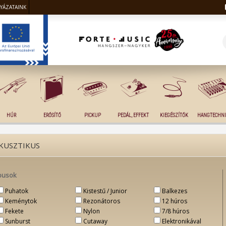
LYÁZATAINK
HÚR
ERŐSÍTŐ
PICKUP
PEDÁL, EFFEKT
KIEGÉSZÍTŐK
HANGTECHNI
KUSZTIKUS
pusok
Puhatok
Kistestű / Junior
Balkezes
Keménytok
Rezonátoros
12 húros
Fekete
Nylon
7/8 húros
Sunburst
Cutaway
Elektronikával