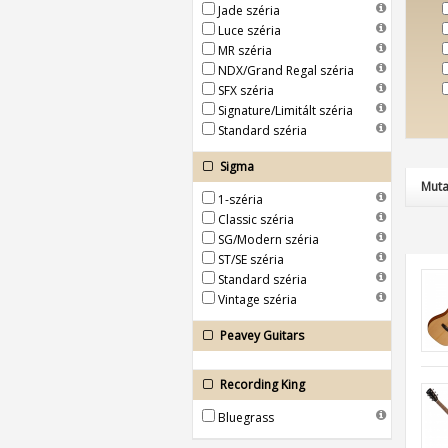
Jade széria
Luce széria
MR széria
NDX/Grand Regal széria
SFX széria
Signature/Limitált széria
Standard széria
Sigma
Muta
1-széria
Classic széria
SG/Modern széria
ST/SE széria
Standard széria
Vintage széria
Peavey Guitars
Recording King
Bluegrass