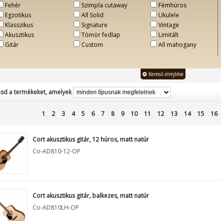
Fehér
Szimpla cutaway
Fémhúros
Egzotikus
All Solid
Ukulele
Klasszikus
Signature
Vintage
Akusztikus
Tömör fedlap
Limitált
Gitár
Custom
All mahogany
Kereső elrejtése
sd a termékeket, amelyek
1
2
3
4
5
6
7
8
9
10
11
12
13
14
15
16
Cort akusztikus gitár, 12 húros, matt natúr
Co-AD810-12-OP
Cort akusztikus gitár, balkezes, matt natúr
Co-AD810LH-OP