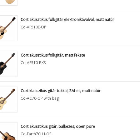
Cort akusztikus folkgitár elektronikávalval, matt natúr
Co-AF510E-OP
Cort akusztikus folkgitár, matt fekete
Co-AF510-BKS
Cort klasszikus gitár tokkal, 3/4-es, matt natúr
Co-AC70-OP with bag
Cort akusztikus gitár, balkezes, open pore
Co-Earth70LH-OP