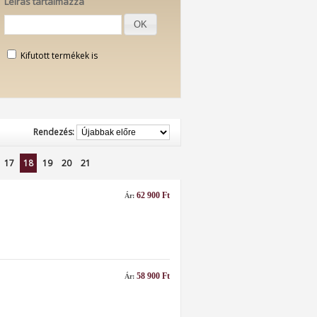
Leírás tartalmazza
OK
Kifutott termékek is
Rendezés:
17
18
19
20
21
62 900 Ft
Ár:
58 900 Ft
Ár: