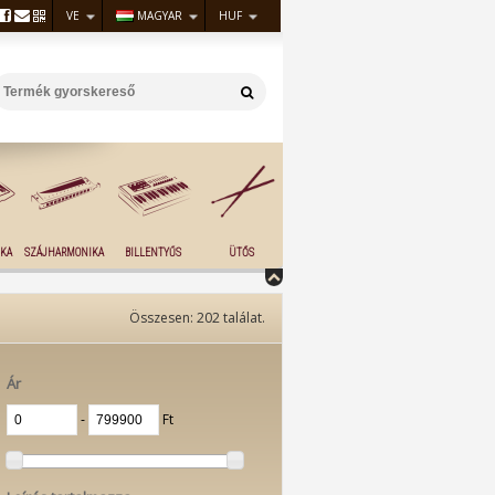
VE
MAGYAR
HUF
KA
SZÁJHARMONIKA
BILLENTYŰS
ÜTŐS
Összesen:
202
találat.
Ár
‐
Ft