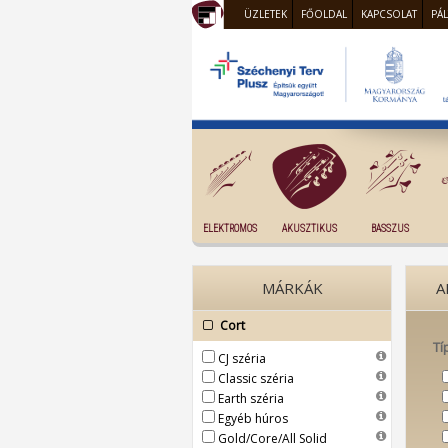
ÜZLETEK
FŐOLDAL
KAPCSOLAT
PÁ
ELEKTROMOS
AKUSZTIKUS
BASSZUS
MÁRKÁK
A
Cort
Tí
CJ széria
Classic széria
Earth széria
Egyéb húros
Gold/Core/All Solid