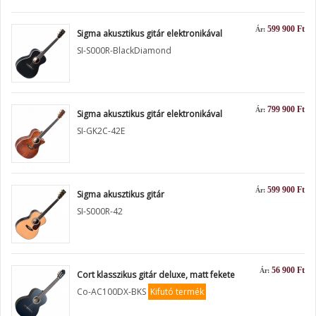
599 900 Ft
Ár:
Sigma akusztikus gitár elektronikával
SI-S000R-BlackDiamond
799 900 Ft
Ár:
Sigma akusztikus gitár elektronikával
SI-GK2C-42E
599 900 Ft
Ár:
Sigma akusztikus gitár
SI-S000R-42
56 900 Ft
Ár:
Cort klasszikus gitár deluxe, matt fekete
Co-AC100DX-BKS
Kifutó termék