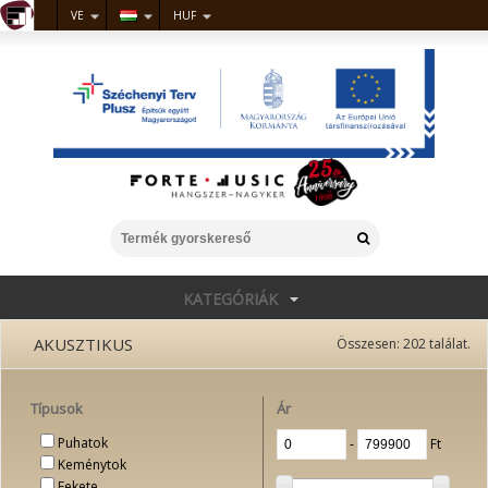
VE
HUF
KATEGÓRIÁK
AKUSZTIKUS
Összesen:
202
találat.
Típusok
Ár
Puhatok
‐
Ft
Keménytok
Fekete