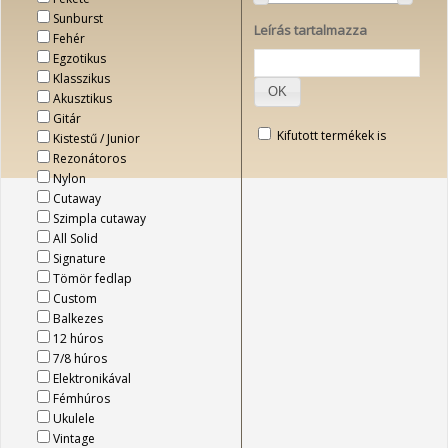
Sunburst
Leírás tartalmazza
Fehér
Egzotikus
Klasszikus
OK
Akusztikus
Gitár
Kifutott termékek is
Kistestű / Junior
Rezonátoros
Nylon
Cutaway
Szimpla cutaway
All Solid
Signature
Tömör fedlap
Custom
Balkezes
12 húros
7/8 húros
Elektronikával
Fémhúros
Ukulele
Vintage