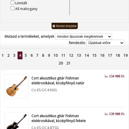
Limitált
All mahogany
Kereső elrejtése
Mutasd a termékeket, amelyek
Rendezés:
1
2
3
4
5
6
7
8
9
10
11
12
13
14
15
16
17
18
19
20
21
134 900 Ft
Ár:
Cort akusztikus gitár Fishman
elektronikával, középfényű natúr
Co-ES-OC4-NSG
139 900 Ft
Ár:
Cort akusztikus gitár Fishman
elektronikával, középfényű fekete
Co-ES-OC4-BTSG