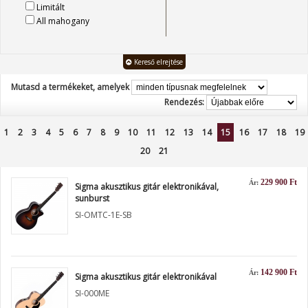
Limitált
All mahogany
Kereső elrejtése
Mutasd a termékeket, amelyek
Rendezés:
1
2
3
4
5
6
7
8
9
10
11
12
13
14
15
16
17
18
19
20
21
229 900 Ft
Ár:
Sigma akusztikus gitár elektronikával,
sunburst
SI-OMTC-1E-SB
142 900 Ft
Ár:
Sigma akusztikus gitár elektronikával
SI-000ME