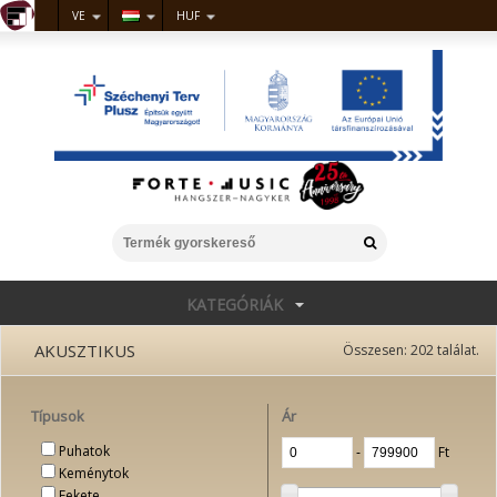
VE
HUF
KATEGÓRIÁK
AKUSZTIKUS
Összesen:
202
találat.
Típusok
Ár
Puhatok
‐
Ft
Keménytok
Fekete