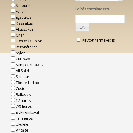
Sunburst
Leírás tartalmazza
Fehér
Egzotikus
Klasszikus
OK
Akusztikus
Gitár
Kifutott termékek is
Kistestű / Junior
Rezonátoros
Nylon
Cutaway
Szimpla cutaway
All Solid
Signature
Tömör fedlap
Custom
Balkezes
12 húros
7/8 húros
Elektronikával
Fémhúros
Ukulele
Vintage