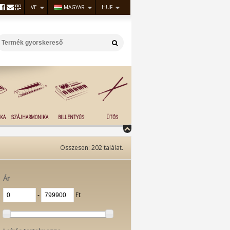
VE
MAGYAR
HUF
KA
SZÁJHARMONIKA
BILLENTYŰS
ÜTŐS
Összesen:
202
találat.
Ár
‐
Ft