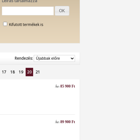
Leírás tartalmazza
OK
Kifutott termékek is
Rendezés:
17
18
19
20
21
85 900 Ft
Ár:
89 900 Ft
Ár: