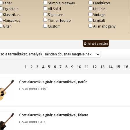
Fehér
Szimpla cutaway
Fémhúros
Egzotikus
All Solid
Ukulele
Klasszikus
Signature
Vintage
Akusztikus
Tömör fedlap
Limitált
Gitár
Custom
All mahogany
Kereső elrejtése
sd a termékeket, amelyek
1
2
3
4
5
6
7
8
9
10
11
12
13
14
15
16
Cort akusztikus gitár elektronikával, natúr
Co-AD880CE-NAT
Cort akusztikus gitár elektronikával, fekete
Co-AD880CE-BK