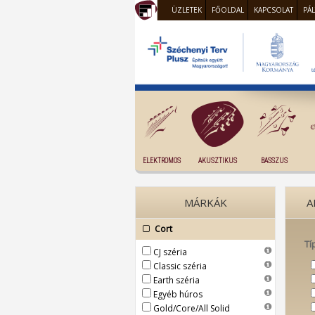
ÜZLETEK
FŐOLDAL
KAPCSOLAT
PÁ
ELEKTROMOS
AKUSZTIKUS
BASSZUS
MÁRKÁK
A
Cort
Tí
CJ széria
Classic széria
Earth széria
Egyéb húros
Gold/Core/All Solid