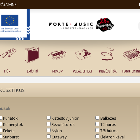
LYÁZATAINK
HÚR
ERŐSÍTŐ
PICKUP
PEDÁL, EFFEKT
KIEGÉSZÍTŐK
HANGTECHNI
KUSZTIKUS
pusok
Puhatok
Kistestű / Junior
Balkezes
Keménytok
Rezonátoros
12 húros
Fekete
Nylon
7/8 húros
Sunburst
Cutaway
Elektronikával