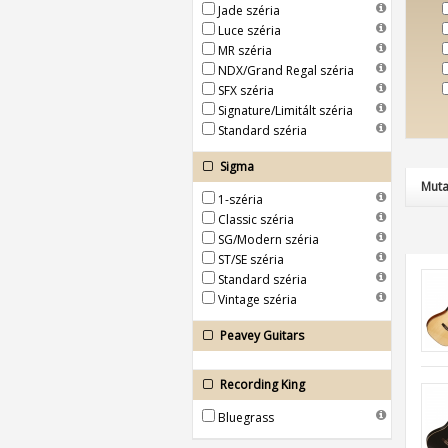
Jade széria
Luce széria
MR széria
NDX/Grand Regal széria
SFX széria
Signature/Limitált széria
Standard széria
Sigma
Muta
1-széria
Classic széria
SG/Modern széria
ST/SE széria
Standard széria
Vintage széria
Peavey Guitars
Recording King
Bluegrass